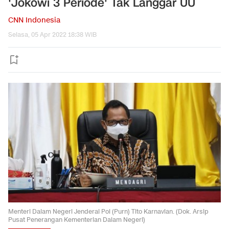
'Jokowi 3 Periode' Tak Langgar UU
CNN Indonesia
Selasa, 05 Apr 2022 18:38 WIB
Menteri Dalam Negeri Jenderal Pol (Purn) Tito Karnavian. (Dok. Arsip
Pusat Penerangan Kementerian Dalam Negeri)