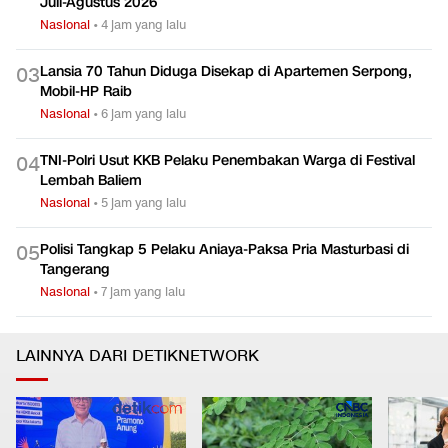
Juli-Agustus 2026
Nasional
•
4 jam yang lalu
Lansia 70 Tahun Diduga Disekap di Apartemen Serpong,
0
3
Mobil-HP Raib
Nasional
•
6 jam yang lalu
TNI-Polri Usut KKB Pelaku Penembakan Warga di Festival
0
4
Lembah Baliem
Nasional
•
5 jam yang lalu
Polisi Tangkap 5 Pelaku Aniaya-Paksa Pria Masturbasi di
0
5
Tangerang
Nasional
•
7 jam yang lalu
LAINNYA DARI DETIKNETWORK