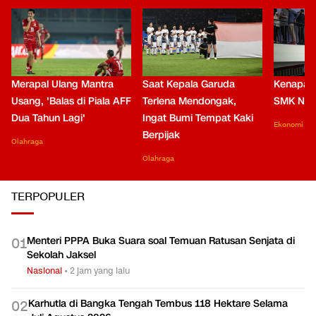
Merapal Ulang Mantra
Saat Kepala Garuda
Kenapa B
Usang, 'Balas di Piala AFF
Terlena Mendongak,
SMK Nga
Dua Tahun Lagi'
Ingat Bumi Tempat Kaki
Ekonomi
Berpijak
Olahraga
Olahraga
TERPOPULER
Menteri PPPA Buka Suara soal Temuan Ratusan Senjata di
0
1
Sekolah Jaksel
Nasional
•
2 jam yang lalu
Karhutla di Bangka Tengah Tembus 118 Hektare Selama
0
2