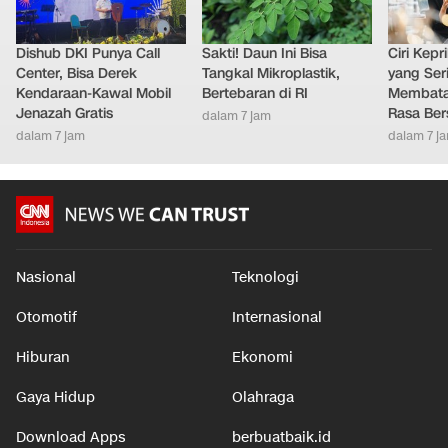
Dishub DKI Punya Call
Sakti! Daun Ini Bisa
Ciri Kep
Center, Bisa Derek
Tangkal Mikroplastik,
yang Ser
Kendaraan-Kawal Mobil
Bertebaran di RI
Membatal
Jenazah Gratis
Rasa Ber
dalam 7 jam
dalam 7 jam
dalam 7 j
Nasional
Teknologi
Otomotif
Internasional
Hiburan
Ekonomi
Gaya Hidup
Olahraga
Download Apps
berbuatbaik.id