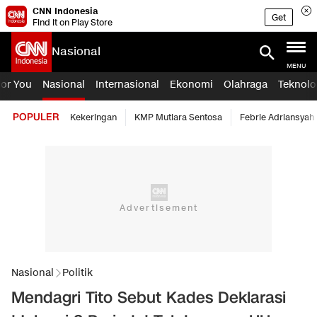
CNN Indonesia
Get
Find it on Play Store
Nasional
MENU
For You
Nasional
Internasional
Ekonomi
Olahraga
Teknolo
POPULER
Kekeringan
KMP Mutiara Sentosa
Febrie Adriansyah
Nasional
Politik
Mendagri Tito Sebut Kades Deklarasi