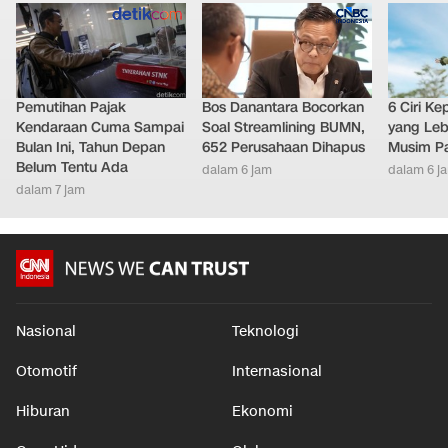
Pemutihan Pajak
Bos Danantara Bocorkan
6 Ciri K
Kendaraan Cuma Sampai
Soal Streamlining BUMN,
yang Leb
Bulan Ini, Tahun Depan
652 Perusahaan Dihapus
Musim P
Belum Tentu Ada
dalam 6 jam
dalam 6 j
dalam 7 jam
Nasional
Teknologi
Otomotif
Internasional
Hiburan
Ekonomi