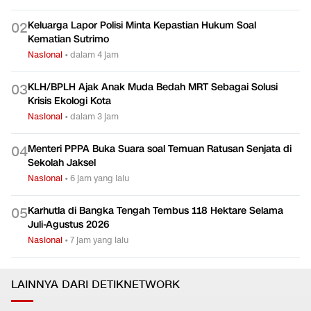
Keluarga Lapor Polisi Minta Kepastian Hukum Soal
0
2
Kematian Sutrimo
Nasional
•
dalam 4 jam
KLH/BPLH Ajak Anak Muda Bedah MRT Sebagai Solusi
0
3
Krisis Ekologi Kota
Nasional
•
dalam 3 jam
Menteri PPPA Buka Suara soal Temuan Ratusan Senjata di
0
4
Sekolah Jaksel
Nasional
•
6 jam yang lalu
Karhutla di Bangka Tengah Tembus 118 Hektare Selama
0
5
Juli-Agustus 2026
Nasional
•
7 jam yang lalu
LAINNYA DARI DETIKNETWORK