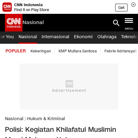
CNN Indonesia
Get
Find it on Play Store
Nasional
MENU
For You
Nasional
Internasional
Ekonomi
Olahraga
Teknolo
POPULER
Kekeringan
KMP Mutiara Sentosa
Febrie Adriansyah
Nasional
Hukum & Kriminal
Polisi: Kegiatan Khilafatul Muslimin