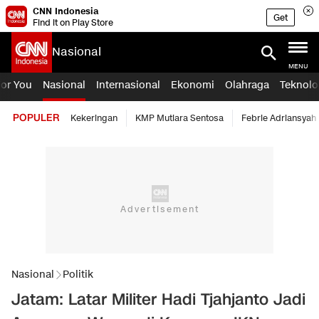
CNN Indonesia
Get
Find it on Play Store
Nasional
MENU
For You
Nasional
Internasional
Ekonomi
Olahraga
Teknolo
POPULER
Kekeringan
KMP Mutiara Sentosa
Febrie Adriansyah
Nasional
Politik
Jatam: Latar Militer Hadi Tjahjanto Jadi