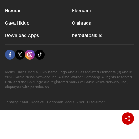
Hiburan
Ekonomi
Gaya Hidup
Olahraga
Download Apps
berbuatbaik.id
©2026 Trans Media, CNN name, logo and all associated elements (R) and ©
2026 Cable News Network, Inc. A Time Warner Company. All rights reserved.
CNN and the CNN logo are registered marks of Cable News Network, Inc.,
displayed with permission.
Tentang Kami
|
Redaksi
|
Pedoman Media Siber
|
Disclaimer