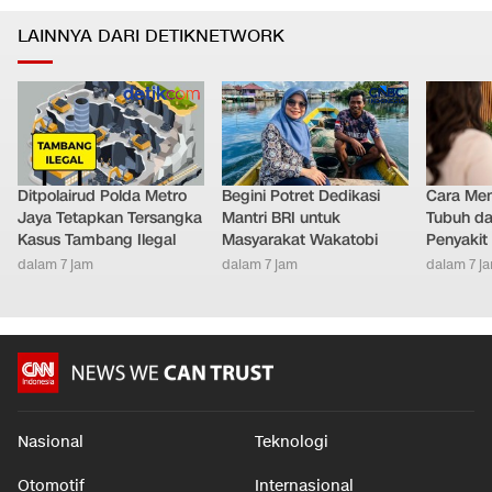
LAINNYA DARI DETIKNETWORK
Ditpolairud Polda Metro
Begini Potret Dedikasi
Cara Men
Jaya Tetapkan Tersangka
Mantri BRI untuk
Tubuh da
Kasus Tambang Ilegal
Masyarakat Wakatobi
Penyakit
dalam 7 jam
dalam 7 jam
dalam 7 j
Nasional
Teknologi
Otomotif
Internasional