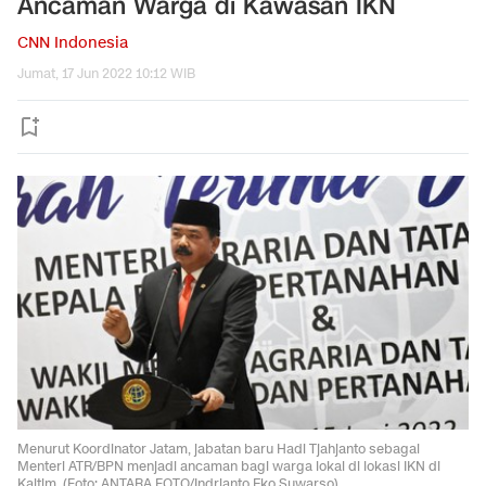
Ancaman Warga di Kawasan IKN
CNN Indonesia
Jumat, 17 Jun 2022 10:12 WIB
Menurut Koordinator Jatam, jabatan baru Hadi Tjahjanto sebagai
Menteri ATR/BPN menjadi ancaman bagi warga lokal di lokasi IKN di
Kaltim. (Foto: ANTARA FOTO/Indrianto Eko Suwarso)