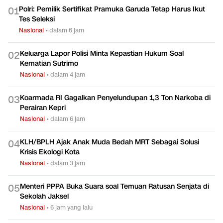
Polri: Pemilik Sertifikat Pramuka Garuda Tetap Harus Ikut
0
1
Tes Seleksi
Nasional
•
dalam 6 jam
Keluarga Lapor Polisi Minta Kepastian Hukum Soal
0
2
Kematian Sutrimo
Nasional
•
dalam 4 jam
Koarmada RI Gagalkan Penyelundupan 1,3 Ton Narkoba di
0
3
Perairan Kepri
Nasional
•
dalam 6 jam
KLH/BPLH Ajak Anak Muda Bedah MRT Sebagai Solusi
0
4
Krisis Ekologi Kota
Nasional
•
dalam 3 jam
Menteri PPPA Buka Suara soal Temuan Ratusan Senjata di
0
5
Sekolah Jaksel
Nasional
•
6 jam yang lalu