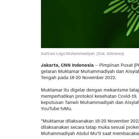
Ilustrasi Logo Muhammadiyah. (Dok. Istimewa)
Jakarta, CNN Indonesia
--
Pimpinan Pusat (P
gelaran Muktamar Muhammadiyah dan Aisyiah k
Tengah pada 18-20 November 2022.
Muktamar itu digelar dengan mekanisme tat
memperhatikan protokol kesehatan Covid-19. 
keputusan Tanwir Muhammadiyah dan Aisyiah y
YouTube tvMu.
"Muktamar dilaksanakan 18-20 November 2022
dilaksanakan secara tatap muka sesuai proke
Muhammadiyah Abdul Mu'ti saat membacakan 