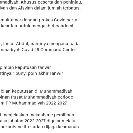
adiyah. Khusus peserta dan peninjau,
yah dan Aisyiah dalam jumlah terbatas.
i muktamar dengan prokes Covid serta
kearifan untuk mengakhiri pandemi
 lanjut Abdul, nantinya mengacu pada
ammadiyah Covid-19 Command Center
impin keputusan tanwir
nya," bunyi poin akhir Tanwir
mbilan keputusan di Muhammadiyah.
mpinan Pusat Muhammadiyah periode
etum PP Muhammadiyah 2022-2027.
at menjelaskan mekanisme pemilihan
a jabatan 2022-2027 digelar melalui
in mekanisme itu sudah dijaga keamanan