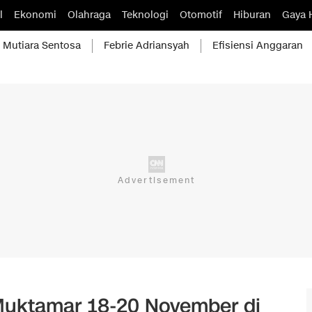
l
Ekonomi
Olahraga
Teknologi
Otomotif
Hiburan
Gaya 
Mutiara Sentosa
Febrie Adriansyah
Efisiensi Anggaran
uktamar 18-20 November di