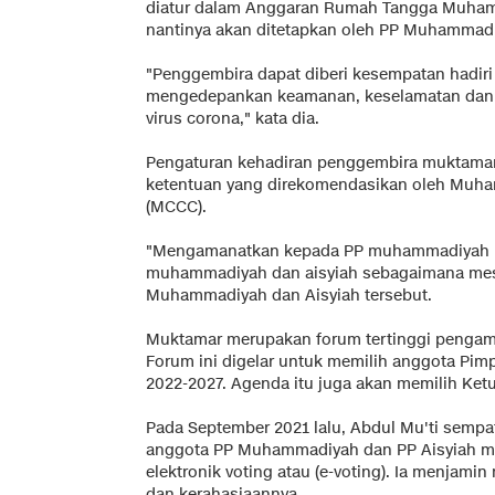
diatur dalam Anggaran Rumah Tangga Muhamm
nantinya akan ditetapkan oleh PP Muhammadi
"Penggembira dapat diberi kesempatan hadir
mengedepankan keamanan, keselamatan dan 
virus corona," kata dia.
Pengaturan kehadiran penggembira muktamar,
ketentuan yang direkomendasikan oleh Muh
(MCCC).
"Mengamanatkan kepada PP muhammadiyah p
muhammadiyah dan aisyiah sebagaimana mesti
Muhammadiyah dan Aisyiah tersebut.
Muktamar merupakan forum tertinggi penga
Forum ini digelar untuk memilih anggota Pi
2022-2027. Agenda itu juga akan memilih K
Pada September 2021 lalu, Abdul Mu'ti semp
anggota PP Muhammadiyah dan PP Aisyiah mas
elektronik voting atau (e-voting). Ia menjam
dan kerahasiaannya.