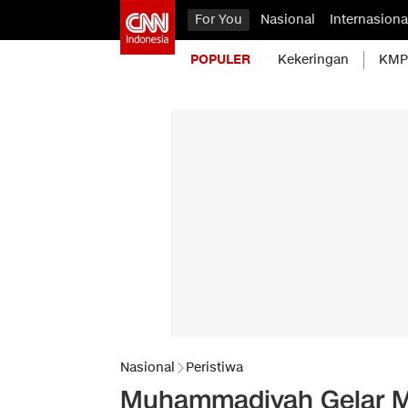
For You
Nasional
Internasiona
POPULER
Kekeringan
KMP 
Nasional
Peristiwa
Muhammadiyah Gelar M