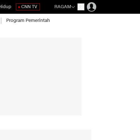
Hidup
CNN TV
RAGAM
Program Pemerintah