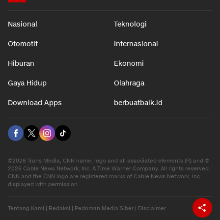
Nasional
Teknologi
Otomotif
Internasional
Hiburan
Ekonomi
Gaya Hidup
Olahraga
Download Apps
berbuatbaik.id
©2026 Trans Media, CNN name, logo and all associated elements (R) and ©
2026 Cable News Network, Inc. A Time Warner Company. All rights reserved.
CNN and the CNN logo are registered marks of Cable News Network, Inc.,
displayed with permission.
Tentang Kami
|
Redaksi
|
Pedoman Media Siber
|
Disclaimer