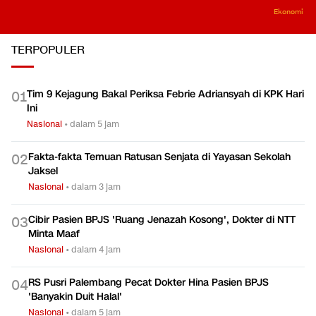
Ekonomi
TERPOPULER
Tim 9 Kejagung Bakal Periksa Febrie Adriansyah di KPK Hari
0
1
Ini
Nasional
•
dalam 5 jam
Fakta-fakta Temuan Ratusan Senjata di Yayasan Sekolah
0
2
Jaksel
Nasional
•
dalam 3 jam
Cibir Pasien BPJS 'Ruang Jenazah Kosong', Dokter di NTT
0
3
Minta Maaf
Nasional
•
dalam 4 jam
RS Pusri Palembang Pecat Dokter Hina Pasien BPJS
0
4
'Banyakin Duit Halal'
Nasional
•
dalam 5 jam