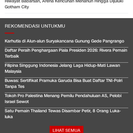
Riwayat Babarsari, Arena Kericuhan Menahun Hingga Dijuluki
Gotham City
REKOMENDASI UNTUKMU
Karhutla di Alun-alun Suryakancana Gunung Gede Pangrango
Daftar Peraih Penghargaan Piala Presiden 2026: Rivera Pemain
Terbaik
Filipina Singgung Indonesia Jelang Laga Hidup-Mati Lawan
Malaysia
Buwas: Sertifikat Pramuka Garuda Bisa Buat Daftar TNI-Polri
Tanpa Tes
Tokoh Pro Palestina Menang Pemilu Pendahuluan AS, Pelobi
Israel Sewot
Satu Pemain Thailand Tewas Disambar Petir, 8 Orang Luka-
luka
LIHAT SEMUA