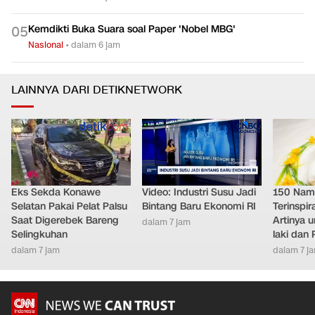
Kemdikti Buka Suara soal Paper 'Nobel MBG'
0
5
Nasional
•
dalam 6 jam
LAINNYA DARI DETIKNETWORK
Eks Sekda Konawe
Video: Industri Susu Jadi
150 Nam
Selatan Pakai Pelat Palsu
Bintang Baru Ekonomi RI
Terinspir
Saat Digerebek Bareng
Artinya 
dalam 7 jam
Selingkuhan
laki dan
dalam 7 jam
dalam 7 j