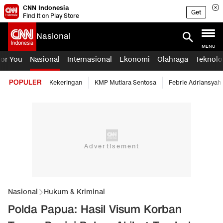
CNN Indonesia
Get
Find it on Play Store
Nasional
MENU
For You
Nasional
Internasional
Ekonomi
Olahraga
Teknolo
POPULER
Kekeringan
KMP Mutiara Sentosa
Febrie Adriansyah
Nasional
Hukum & Kriminal
Polda Papua: Hasil Visum Korban