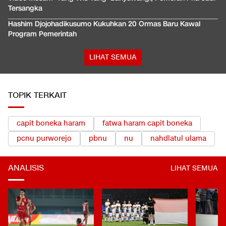
Tersangka
Hashim Djojohadikusumo Kukuhkan 20 Ormas Baru Kawal
Program Pemerintah
LIHAT SEMUA
TOPIK TERKAIT
capit boneka haram
fatwa haram capit boneka
pcnu purworejo
pbnu
nu
nahdlatul ulama
ANALISIS
LIHAT SEMUA