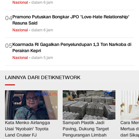
Nasional
•
dalam 6 jam
Pramono Putuskan Bongkar JPO 'Love-Hate Relationship'
0
4
Rasuna Said
Nasional
•
dalam 6 jam
Koarmada RI Gagalkan Penyelundupan 1,3 Ton Narkoba di
0
5
Perairan Kepri
Nasional
•
dalam 5 jam
LAINNYA DARI DETIKNETWORK
Kata Menko Airlangga
Sampah Plastik Jadi
Cara Men
Usai 'Nyobain' Toyota
Paving, Dukung Target
Mertua d
Land Cruiser FJ
Pengurangan Limbah
dari Sik