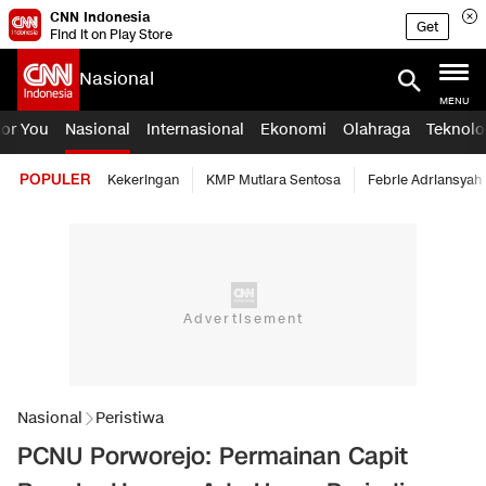
CNN Indonesia
Get
Find it on Play Store
Nasional
MENU
For You
Nasional
Internasional
Ekonomi
Olahraga
Teknolo
POPULER
Kekeringan
KMP Mutiara Sentosa
Febrie Adriansyah
Nasional
Peristiwa
PCNU Porworejo: Permainan Capit