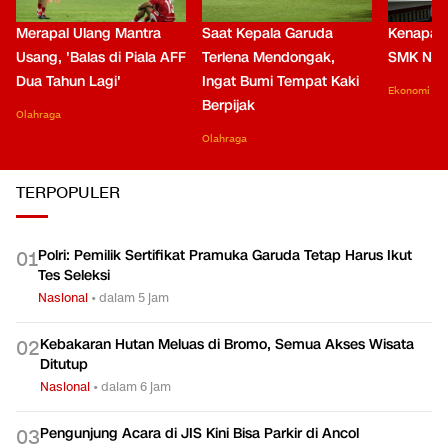
Merapal Ulang Mantra
Saat Kepala Garuda
Kenapa B
Usang, 'Balas di Piala AFF
Terlena Mendongak,
SMK Nga
Dua Tahun Lagi'
Ingat Bumi Tempat Kaki
Ekonomi
Berpijak
Olahraga
Olahraga
TERPOPULER
Polri: Pemilik Sertifikat Pramuka Garuda Tetap Harus Ikut
0
1
Tes Seleksi
Nasional
•
dalam 5 jam
Kebakaran Hutan Meluas di Bromo, Semua Akses Wisata
0
2
Ditutup
Nasional
•
dalam 6 jam
Pengunjung Acara di JIS Kini Bisa Parkir di Ancol
0
3