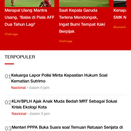
Merapal Ulang Mantra
Saat Kepala Garuda
Kenapa B
Usang, 'Balas di Piala AFF
Terlena Mendongak,
SMK Nga
Dua Tahun Lagi'
Ingat Bumi Tempat Kaki
Ekonomi
Berpijak
Olahraga
Olahraga
TERPOPULER
Keluarga Lapor Polisi Minta Kepastian Hukum Soal
0
1
Kematian Sutrimo
Nasional
•
dalam 6 jam
KLH/BPLH Ajak Anak Muda Bedah MRT Sebagai Solusi
0
2
Krisis Ekologi Kota
Nasional
•
dalam 5 jam
Menteri PPPA Buka Suara soal Temuan Ratusan Senjata di
0
3