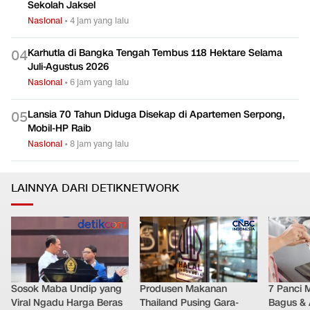
Sekolah Jaksel
Nasional
•
4 jam yang lalu
Karhutla di Bangka Tengah Tembus 118 Hektare Selama
0
4
Juli-Agustus 2026
Nasional
•
6 jam yang lalu
Lansia 70 Tahun Diduga Disekap di Apartemen Serpong,
0
5
Mobil-HP Raib
Nasional
•
8 jam yang lalu
LAINNYA DARI DETIKNETWORK
Sosok Maba Undip yang
Produsen Makanan
7 Panci 
Viral Ngadu Harga Beras
Thailand Pusing Gara-
Bagus & 