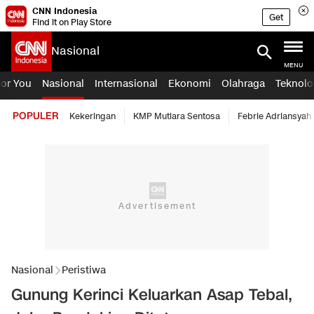
CNN Indonesia
Get
Find it on Play Store
Nasional
MENU
For You
Nasional
Internasional
Ekonomi
Olahraga
Teknolo
POPULER
Kekeringan
KMP Mutiara Sentosa
Febrie Adriansyah
Nasional
Peristiwa
Gunung Kerinci Keluarkan Asap Tebal,