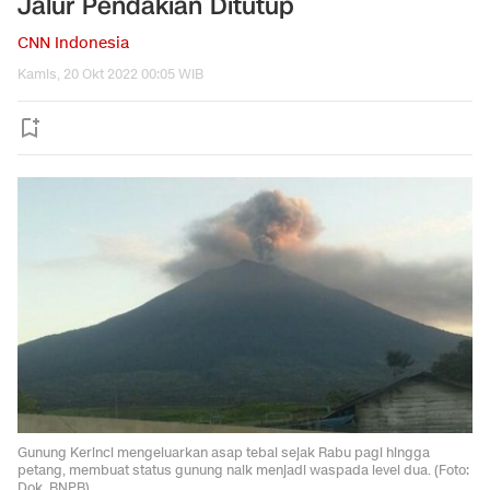
Jalur Pendakian Ditutup
CNN Indonesia
Kamis, 20 Okt 2022 00:05 WIB
Gunung Kerinci mengeluarkan asap tebal sejak Rabu pagi hingga
petang, membuat status gunung naik menjadi waspada level dua. (Foto:
Dok. BNPB)