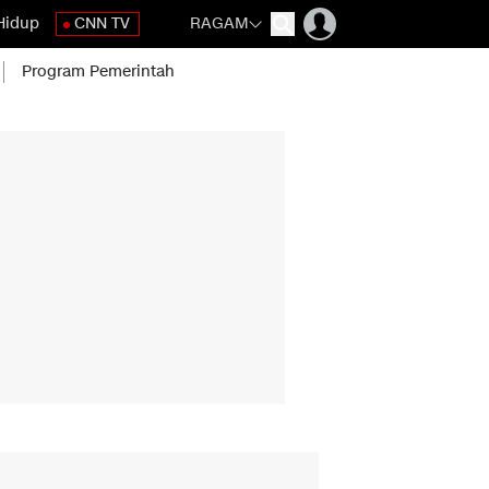
Hidup
CNN TV
RAGAM
Program Pemerintah