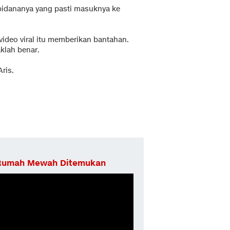
pidananya yang pasti masuknya ke
 video viral itu memberikan bantahan.
aklah benar.
Aris.
i Rumah Mewah Ditemukan