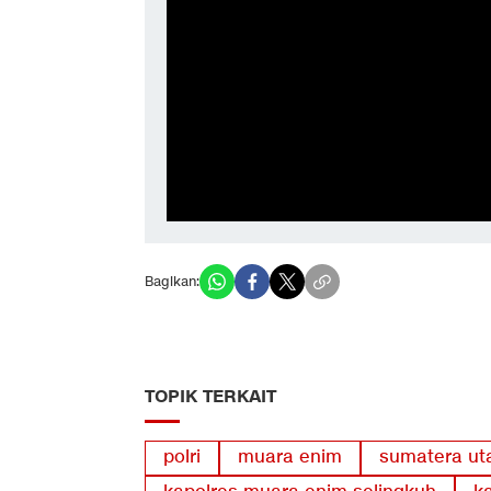
Bagikan:
TOPIK TERKAIT
polri
muara enim
sumatera ut