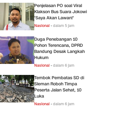
Penjelasan PO soal Viral
Klakson Bus Suara Jokowi
'Saya Akan Lawan!'
Nasional
•
dalam 5 jam
Duga Penebangan 10
Pohon Terencana, DPRD
Bandung Desak Langkah
Hukum
Nasional
•
dalam 6 jam
Tembok Pembatas SD di
Sleman Roboh Timpa
Peserta Jalan Sehat, 10
Luka
Nasional
•
dalam 6 jam