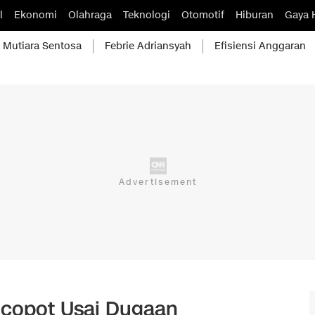
l
Ekonomi
Olahraga
Teknologi
Otomotif
Hiburan
Gaya 
Mutiara Sentosa
Febrie Adriansyah
Efisiensi Anggaran
icopot Usai Dugaan