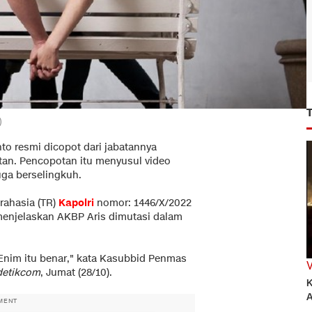
)
to resmi dicopot dari jabatannya
atan. Pencopotan itu menyusul video
uga berselingkuh.
 rahasia (TR)
Kapolri
nomor: 1446/X/2022
 menjelaskan AKBP Aris dimutasi dalam
a Enim itu benar," kata Kasubbid Penmas
detikcom
, Jumat (28/10).
K
A
MENT