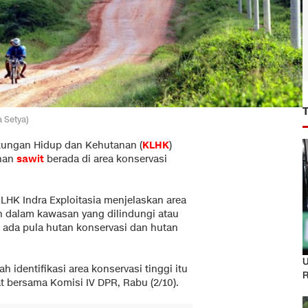
 Setya)
kungan Hidup dan Kehutanan (
KLHK
)
unan
sawit
berada di area konservasi
LHK Indra Exploitasia menjelaskan area
ah dalam kawasan yang dilindungi atau
i, ada pula hutan konservasi dan hutan
U
h identifikasi area konservasi tinggi itu
R
pat bersama Komisi IV DPR, Rabu (2/10).