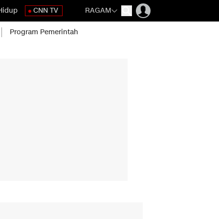
Hidup
CNN TV
RAGAM
Program Pemerintah