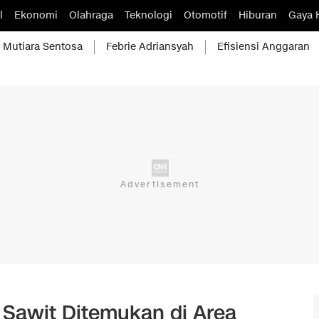
l
Ekonomi
Olahraga
Teknologi
Otomotif
Hiburan
Gaya 
Mutiara Sentosa
Febrie Adriansyah
Efisiensi Anggaran
 Sawit Ditemukan di Area