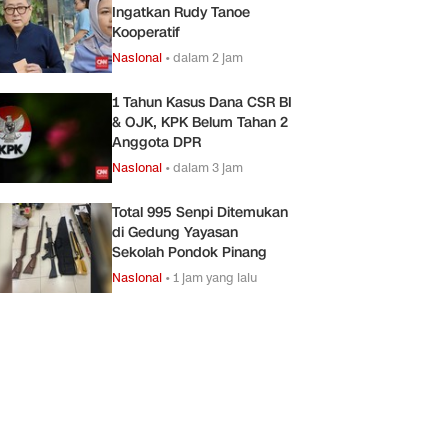
Ingatkan Rudy Tanoe
Kooperatif
Nasional
•
dalam 2 jam
1 Tahun Kasus Dana CSR BI
& OJK, KPK Belum Tahan 2
Anggota DPR
Nasional
•
dalam 3 jam
Total 995 Senpi Ditemukan
di Gedung Yayasan
Sekolah Pondok Pinang
Nasional
•
1 jam yang lalu