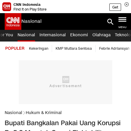
CNN Indonesia
Get
Find it on Play Store
Nasional
MENU
For You
Nasional
Internasional
Ekonomi
Olahraga
Teknolo
POPULER
Kekeringan
KMP Mutiara Sentosa
Febrie Adriansyah
Nasional
Hukum & Kriminal
Bupati Bangkalan Pakai Uang Korupsi