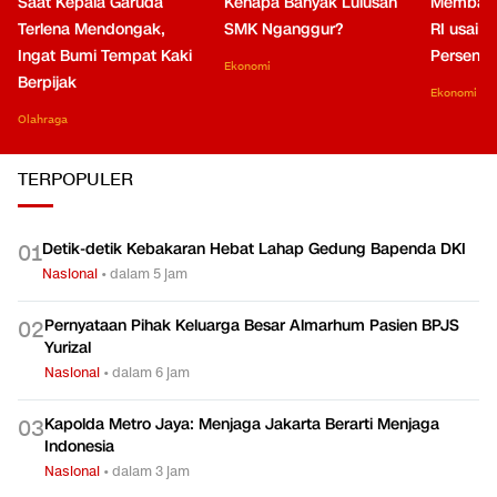
Saat Kepala Garuda
Kenapa Banyak Lulusan
Membaca
Terlena Mendongak,
SMK Nganggur?
RI usai M
Ingat Bumi Tempat Kaki
Persen di
Ekonomi
Berpijak
Ekonomi
Olahraga
TERPOPULER
Detik-detik Kebakaran Hebat Lahap Gedung Bapenda DKI
0
1
Nasional
•
dalam 5 jam
Pernyataan Pihak Keluarga Besar Almarhum Pasien BPJS
0
2
Yurizal
Nasional
•
dalam 6 jam
Kapolda Metro Jaya: Menjaga Jakarta Berarti Menjaga
0
3
Indonesia
Nasional
•
dalam 3 jam