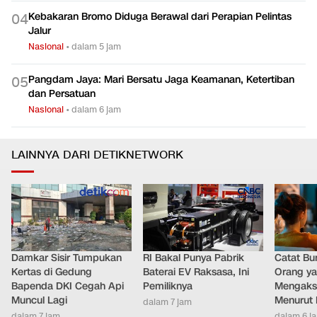
Kebakaran Bromo Diduga Berawal dari Perapian Pelintas
0
4
Jalur
Nasional
•
dalam 5 jam
Pangdam Jaya: Mari Bersatu Jaga Keamanan, Ketertiban
0
5
dan Persatuan
Nasional
•
dalam 6 jam
LAINNYA DARI DETIKNETWORK
Damkar Sisir Tumpukan
RI Bakal Punya Pabrik
Catat Bun
Kertas di Gedung
Baterai EV Raksasa, Ini
Orang y
Bapenda DKI Cegah Api
Pemiliknya
Mengakse
Muncul Lagi
Menurut 
dalam 7 jam
dalam 7 jam
dalam 6 j