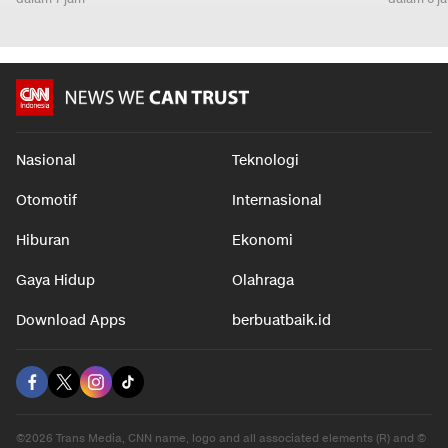
Nasional
Teknologi
Otomotif
Internasional
Hiburan
Ekonomi
Gaya Hidup
Olahraga
Download Apps
berbuatbaik.id
©2026 Trans Media, CNN name, logo and all associated elements (R) and ©