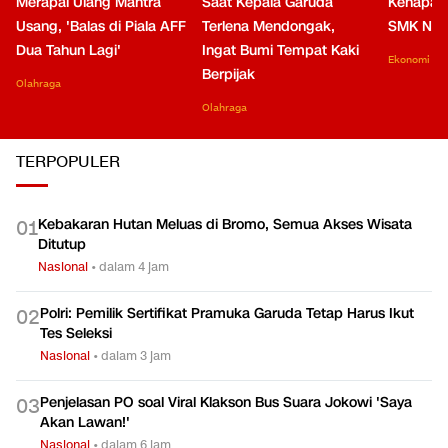
Merapal Ulang Mantra
Saat Kepala Garuda
Kenapa B
Usang, 'Balas di Piala AFF
Terlena Mendongak,
SMK Nga
Dua Tahun Lagi'
Ingat Bumi Tempat Kaki
Ekonomi
Berpijak
Olahraga
Olahraga
TERPOPULER
Kebakaran Hutan Meluas di Bromo, Semua Akses Wisata
0
1
Ditutup
Nasional
•
dalam 4 jam
Polri: Pemilik Sertifikat Pramuka Garuda Tetap Harus Ikut
0
2
Tes Seleksi
Nasional
•
dalam 3 jam
Penjelasan PO soal Viral Klakson Bus Suara Jokowi 'Saya
0
3
Akan Lawan!'
Nasional
•
dalam 6 jam