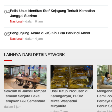
Polisi Usut Identitas Staf Kejagung Terkait Kematian
0
4
Janggal Sutrimo
Nasional
•
dalam 6 jam
Pengunjung Acara di JIS Kini Bisa Parkir di Ancol
0
5
Nasional
•
dalam 4 jam
LAINNYA DARI DETIKNETWORK
Sekolah di Jaksel Tempat
Usai Tutup Produsen di
Mengenal
Temuan Senjata Bakal
Karanganyar, BPOM
Hamil Zo
Terapkan PJJ Sementara
Minta Waspadai
Percaya 
MinyaKita
Penuh S
dalam 7 jam
dalam 7 jam
dalam 6 j