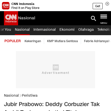
CNN Indonesia
Get
Find it on Play Store
Nasional
MENU
For You
Nasional
Internasional
Ekonomi
Olahraga
Teknolo
POPULER
Kekeringan
KMP Mutiara Sentosa
Febrie Adriansyah
Nasional
Peristiwa
Jubir Prabowo: Deddy Corbuzier Tak