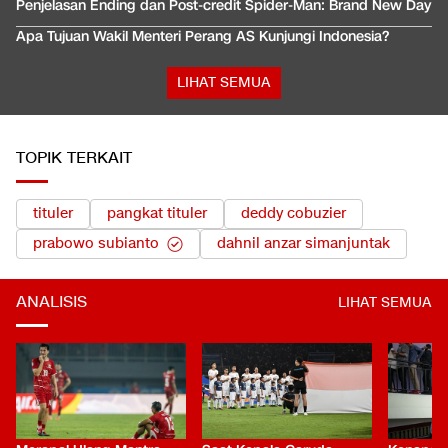
Penjelasan Ending dan Post-credit Spider-Man: Brand New Day
Apa Tujuan Wakil Menteri Perang AS Kunjungi Indonesia?
LIHAT SEMUA
TOPIK TERKAIT
tituler
pangkat tituler
deddy cobuzier
prabowo subianto
dahnil anzar simanjuntak
ANALISIS
LIHAT SEMUA