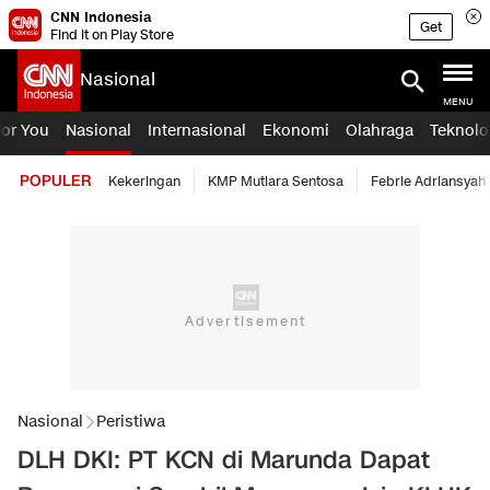
CNN Indonesia
Get
Find it on Play Store
Nasional
MENU
For You
Nasional
Internasional
Ekonomi
Olahraga
Teknolo
POPULER
Kekeringan
KMP Mutiara Sentosa
Febrie Adriansyah
Nasional
Peristiwa
DLH DKI: PT KCN di Marunda Dapat