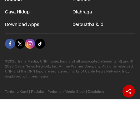
Gaya Hidup
Olahraga
Download Apps
berbuatbaik.id
©2026 Trans Media, CNN name, logo and all associated elements (R) and ©
2026 Cable News Network, Inc. A Time Warner Company. All rights reserved.
CNN and the CNN logo are registered marks of Cable News Network, Inc.,
displayed with permission.
Tentang Kami
|
Redaksi
|
Pedoman Media Siber
|
Disclaimer