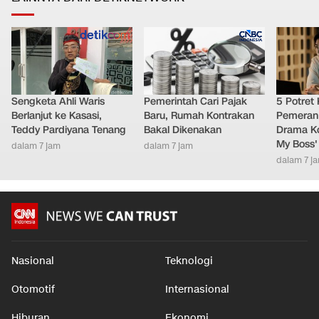
Sengketa Ahli Waris
Pemerintah Cari Pajak
5 Potret
Berlanjut ke Kasasi,
Baru, Rumah Kontrakan
Pemeran
Teddy Pardiyana Tenang
Bakal Dikenakan
Drama Ko
My Boss'
dalam 7 jam
dalam 7 jam
dalam 7 j
Nasional
Teknologi
Otomotif
Internasional
Hiburan
Ekonomi