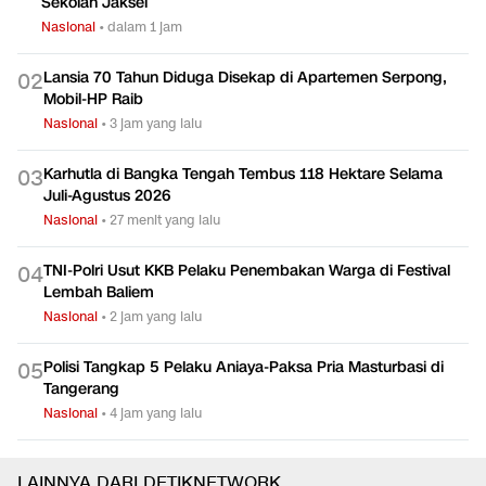
Sekolah Jaksel
Nasional
•
dalam 1 jam
Lansia 70 Tahun Diduga Disekap di Apartemen Serpong,
0
2
Mobil-HP Raib
Nasional
•
3 jam yang lalu
Karhutla di Bangka Tengah Tembus 118 Hektare Selama
0
3
Juli-Agustus 2026
Nasional
•
27 menit yang lalu
TNI-Polri Usut KKB Pelaku Penembakan Warga di Festival
0
4
Lembah Baliem
Nasional
•
2 jam yang lalu
Polisi Tangkap 5 Pelaku Aniaya-Paksa Pria Masturbasi di
0
5
Tangerang
Nasional
•
4 jam yang lalu
LAINNYA DARI DETIKNETWORK