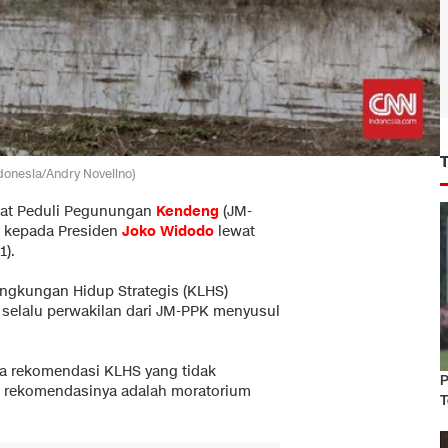
donesia/Andry Novelino)
kat Peduli Pegunungan
Kendeng
(JM-
t kepada Presiden
Joko Widodo
lewat
1).
ngkungan Hidup Strategis (KLHS)
 selalu perwakilan dari JM-PPK menyusul
na rekomendasi KLHS yang tidak
P
tu rekomendasinya adalah moratorium
T