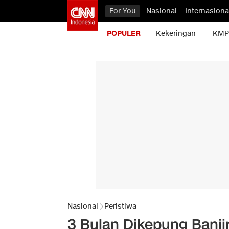
For You
Nasional
Internasiona
POPULER
Kekeringan
KMP 
Nasional
Peristiwa
3 Bulan Dikepung Banji