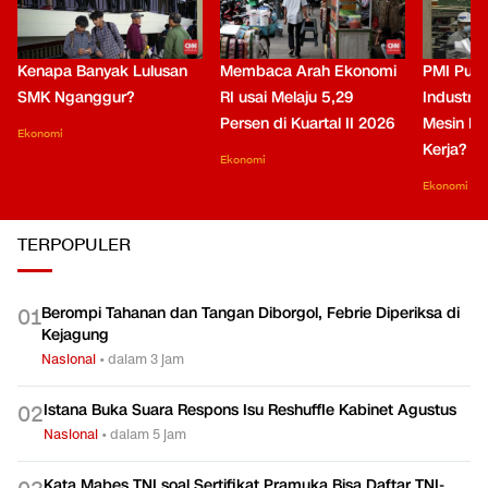
Kenapa Banyak Lulusan
Membaca Arah Ekonomi
PMI Puli
SMK Nganggur?
RI usai Melaju 5,29
Industri 
Persen di Kuartal II 2026
Mesin Pe
Ekonomi
Kerja?
Ekonomi
Ekonomi
TERPOPULER
Berompi Tahanan dan Tangan Diborgol, Febrie Diperiksa di
0
1
Kejagung
Nasional
•
dalam 3 jam
Istana Buka Suara Respons Isu Reshuffle Kabinet Agustus
0
2
Nasional
•
dalam 5 jam
Kata Mabes TNI soal Sertifikat Pramuka Bisa Daftar TNI-