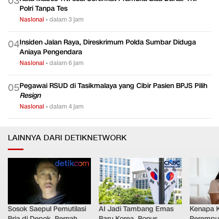
0
3
Polri Tanpa Tes
Nasional
•
dalam 3 jam
Insiden Jalan Raya, Direskrimum Polda Sumbar Diduga
0
4
Aniaya Pengendara
Nasional
•
dalam 6 jam
Pegawai RSUD di Tasikmalaya yang Cibir Pasien BPJS Pilih
0
5
Resign
Nasional
•
dalam 4 jam
LAINNYA DARI DETIKNETWORK
Sosok Saepul Pemutilasi
AI Jadi Tambang Emas
Kenapa 
Pria di Depok, Pernah
Baru Korea, Bonus
Perempu