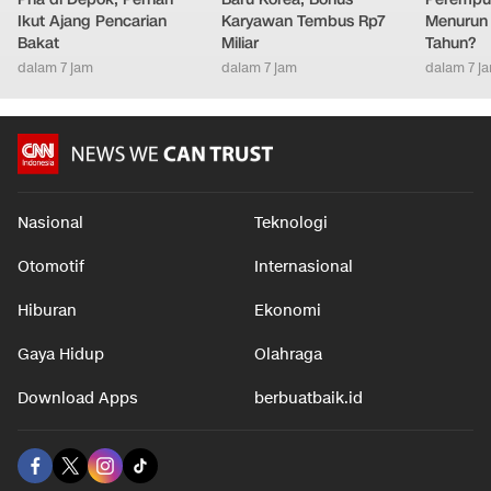
Ikut Ajang Pencarian
Karyawan Tembus Rp7
Menurun 
Bakat
Miliar
Tahun?
dalam 7 jam
dalam 7 jam
dalam 7 j
Nasional
Teknologi
Otomotif
Internasional
Hiburan
Ekonomi
Gaya Hidup
Olahraga
Download Apps
berbuatbaik.id