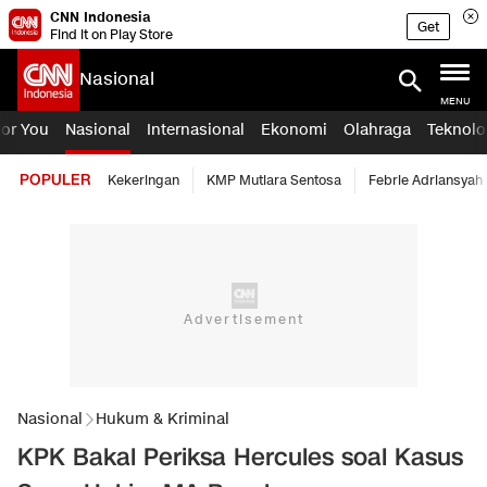
CNN Indonesia
Get
Find it on Play Store
Nasional
MENU
For You
Nasional
Internasional
Ekonomi
Olahraga
Teknolo
POPULER
Kekeringan
KMP Mutiara Sentosa
Febrie Adriansyah
Nasional
Hukum & Kriminal
KPK Bakal Periksa Hercules soal Kasus