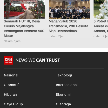
Semarak HUT RI, Desa
MagangHub 2026
5 Potret
Cieurih Majalengka
Transmedia, 280 Peserta
Annisa d
Bentangkan Bendera 900
Siap Berkontribusi!
Ahmad, D
Meter
dalam 7 jam
dalam 7 j
dalam 7 jam
Nasional
Teknologi
Otomotif
Internasional
Hiburan
Ekonomi
Gaya Hidup
Olahraga