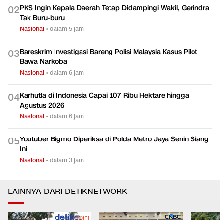
PKS Ingin Kepala Daerah Tetap Didampingi Wakil, Gerindra
0
2
Tak Buru-buru
Nasional
•
dalam 5 jam
Bareskrim Investigasi Bareng Polisi Malaysia Kasus Pilot
0
3
Bawa Narkoba
Nasional
•
dalam 6 jam
Karhutla di Indonesia Capai 107 Ribu Hektare hingga
0
4
Agustus 2026
Nasional
•
dalam 6 jam
Youtuber Bigmo Diperiksa di Polda Metro Jaya Senin Siang
0
5
Ini
Nasional
•
dalam 3 jam
LAINNYA DARI DETIKNETWORK