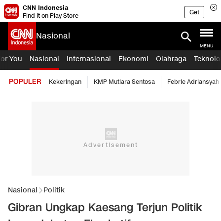
CNN Indonesia
Get
Find it on Play Store
Nasional
MENU
For You
Nasional
Internasional
Ekonomi
Olahraga
Teknolo
POPULER
Kekeringan
KMP Mutiara Sentosa
Febrie Adriansyah
Nasional
Politik
Gibran Ungkap Kaesang Terjun Politik