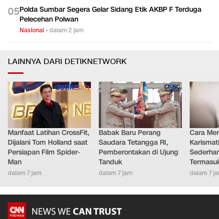
Polda Sumbar Segera Gelar Sidang Etik AKBP F Terduga
0
5
Pelecehan Polwan
Nasional
•
dalam 2 jam
LAINNYA DARI DETIKNETWORK
Manfaat Latihan CrossFit,
Babak Baru Perang
Cara Men
Dijalani Tom Holland saat
Saudara Tetangga RI,
Karismat
Persiapan Film Spider-
Pemberontakan di Ujung
Sederha
Man
Tanduk
Termasu
dalam 7 jam
dalam 7 jam
dalam 7 j