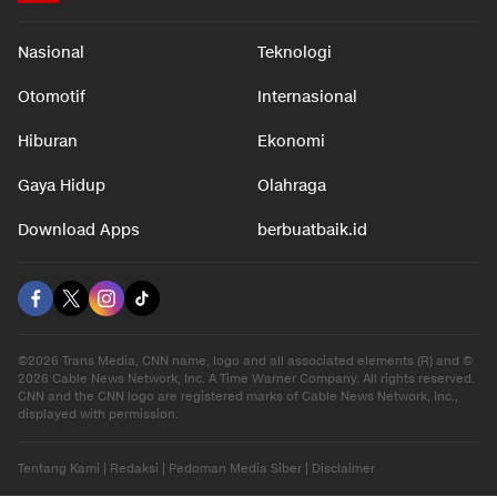
Nasional
Teknologi
Otomotif
Internasional
Hiburan
Ekonomi
Gaya Hidup
Olahraga
Download Apps
berbuatbaik.id
©2026 Trans Media, CNN name, logo and all associated elements (R) and ©
2026 Cable News Network, Inc. A Time Warner Company. All rights reserved.
CNN and the CNN logo are registered marks of Cable News Network, Inc.,
displayed with permission.
Tentang Kami
|
Redaksi
|
Pedoman Media Siber
|
Disclaimer