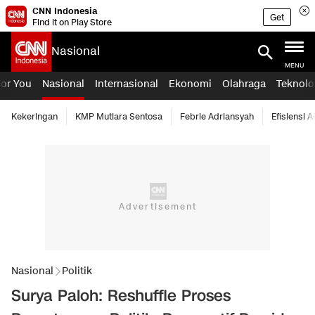
CNN Indonesia
Get
Find it on Play Store
Nasional
MENU
For You
Nasional
Internasional
Ekonomi
Olahraga
Teknolo
Kekeringan
KMP Mutiara Sentosa
Febrie Adriansyah
Efisiensi 
Nasional
Politik
Surya Paloh: Reshuffle Proses