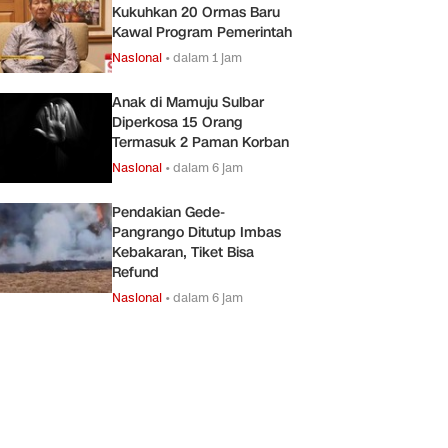
Kukuhkan 20 Ormas Baru
Kawal Program Pemerintah
Nasional
•
dalam 1 jam
Anak di Mamuju Sulbar
Diperkosa 15 Orang
Termasuk 2 Paman Korban
Nasional
•
dalam 6 jam
Pendakian Gede-
Pangrango Ditutup Imbas
Kebakaran, Tiket Bisa
Refund
Nasional
•
dalam 6 jam