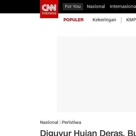
For You
Nasional
Internasiona
POPULER
Kekeringan
KMP 
Nasional
Peristiwa
Diguyur Hujan Deras, B