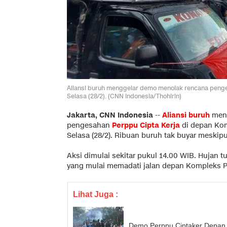
Aliansi buruh menggelar demo menolak rencana penge
Selasa (28/2). (CNN Indonesia/Thohirin)
Jakarta, CNN Indonesia
--
Aliansi buruh
meng
pengesahan
Perppu Cipta Kerja
di depan Kom
Selasa (28/2). Ribuan buruh tak buyar meskip
Aksi dimulai sekitar pukul 14.00 WIB. Hujan
yang mulai memadati jalan depan Kompleks P
Lihat Juga :
Demo Perppu Ciptaker Depan