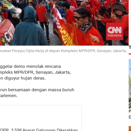
sahan Perppu Cipta Kerja di depan Kompleks MPR/DPR, Senayan, Jakarta,
gelar demo menolak rencana
pleks MPR/DPR, Senayan, Jakarta,
un diguyur hujan deras.
 turun bersamaan dengan massa buruh
arlemen.
P
D
 DPR, 3.598 Aparat Gabungan Dikerahkan