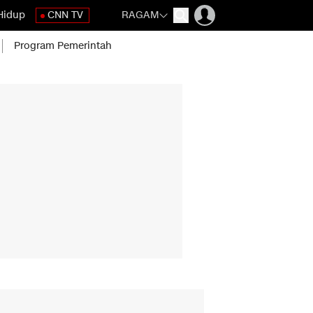
Hidup
CNN TV
RAGAM
Program Pemerintah