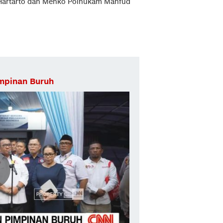
 Hartarto dan Menko Polhukam Mahfud
impinan Buruh