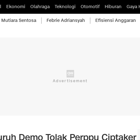
l
Ekonomi
Olahraga
Teknologi
Otomotif
Hiburan
Gaya 
Mutiara Sentosa
Febrie Adriansyah
Efisiensi Anggaran
uruh Demo Tolak Perppu Ciptaker