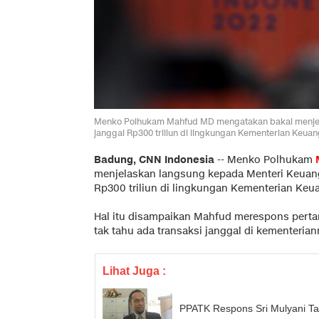
Menko Polhukam Mahfud MD mengatakan bakal menjelas
janggal Rp300 triliun di lingkungan Kementerian Ke
Badung, CNN Indonesia
--
Menko Polhukam
menjelaskan langsung kepada Menteri Keua
Rp300 triliun di lingkungan Kementerian Keu
Hal itu disampaikan Mahfud merespons perta
tak tahu ada transaksi janggal di kementerian
Lihat Juga :
PPATK Respons Sri Mulyani Ta