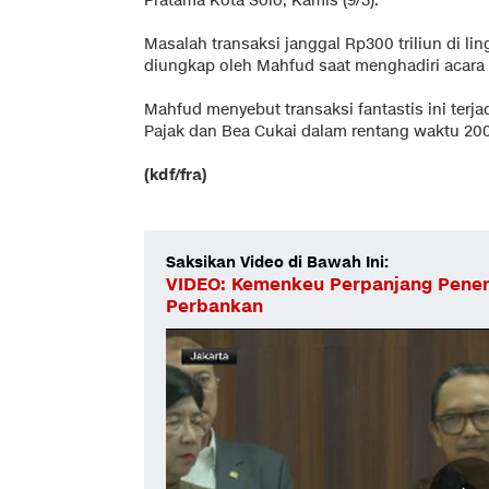
Pratama Kota Solo, Kamis (9/3).
Masalah transaksi janggal Rp300 triliun di l
diungkap oleh Mahfud saat menghadiri acara 
Mahfud menyebut transaksi fantastis ini terjad
Pajak dan Bea Cukai dalam rentang waktu 20
(kdf/fra)
Saksikan Video di Bawah Ini:
VIDEO: Kemenkeu Perpanjang Penem
Perbankan