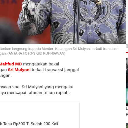
kan langsung kepada Menteri Keuangan Sri Mulyani terkait transaksi
uangan. (ANTARA FOTO/SIGID KURNIAWAN)
Mahfud MD
mengatakan bakal
ngan
Sri Mulyani
terkait transaksi janggal
angan.
nyaan soal Sri Mulyani yang mengaku
nya mencapai ratusan triliun rupiah.
U
R
k Tahu Rp300 T: Sudah 200 Kali