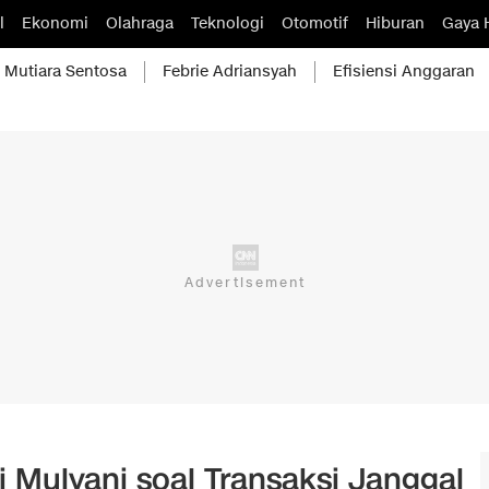
l
Ekonomi
Olahraga
Teknologi
Otomotif
Hiburan
Gaya 
Mutiara Sentosa
Febrie Adriansyah
Efisiensi Anggaran
 Mulyani soal Transaksi Janggal