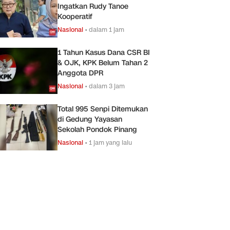
Ingatkan Rudy Tanoe
Kooperatif
Nasional
•
dalam 1 jam
1 Tahun Kasus Dana CSR BI
& OJK, KPK Belum Tahan 2
Anggota DPR
Nasional
•
dalam 3 jam
Total 995 Senpi Ditemukan
di Gedung Yayasan
Sekolah Pondok Pinang
Nasional
•
1 jam yang lalu