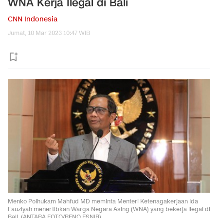
WNA Kerja Ilegal di Bali
CNN Indonesia
Jumat, 10 Mar 2023 10:47 WIB
Menko Polhukam Mahfud MD meminta Menteri Ketenagakerjaan Ida
Fauziyah menertibkan Warga Negara Asing (WNA) yang bekerja ilegal di
Bali. (ANTARA FOTO/RENO ESNIR)