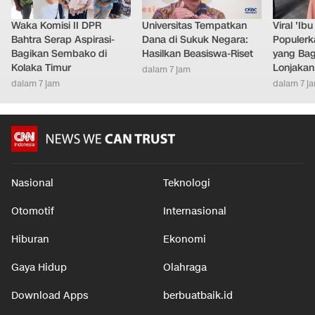
Waka Komisi II DPR
Universitas Tempatkan
Viral 'Ib
Bahtra Serap Aspirasi-
Dana di Sukuk Negara:
Populer
Bagikan Sembako di
Hasilkan Beasiswa-Riset
yang Bag
Kolaka Timur
Lonjakan
dalam 7 jam
dalam 7 jam
dalam 7 j
Nasional
Teknologi
Otomotif
Internasional
Hiburan
Ekonomi
Gaya Hidup
Olahraga
Download Apps
berbuatbaik.id