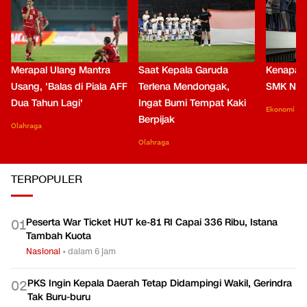
Merapal Ulang Mantra
Saat Kepala Garuda
Kenapa B
Usang, 'Balas di Piala AFF
Terlena Mendongak,
SMK Nga
Dua Tahun Lagi'
Ingat Bumi Tempat Kaki
Ekonomi
Berpijak
Olahraga
Olahraga
TERPOPULER
Peserta War Ticket HUT ke-81 RI Capai 336 Ribu, Istana
0
1
Tambah Kuota
Nasional
•
dalam 6 jam
PKS Ingin Kepala Daerah Tetap Didampingi Wakil, Gerindra
0
2
Tak Buru-buru