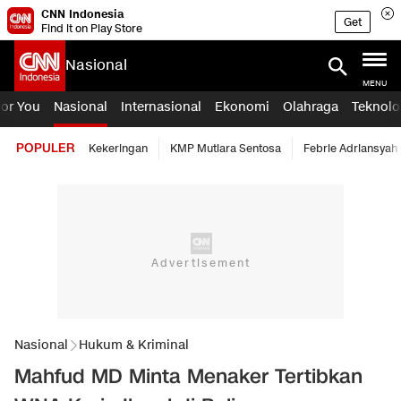
CNN Indonesia
Get
Find it on Play Store
Nasional
MENU
For You
Nasional
Internasional
Ekonomi
Olahraga
Teknolo
POPULER
Kekeringan
KMP Mutiara Sentosa
Febrie Adriansyah
Nasional
Hukum & Kriminal
Mahfud MD Minta Menaker Tertibkan