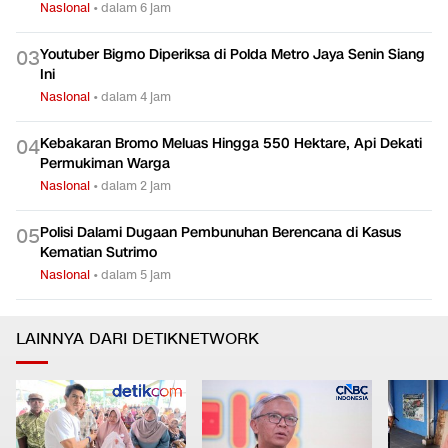
Nasional
•
dalam 6 jam
Youtuber Bigmo Diperiksa di Polda Metro Jaya Senin Siang
0
3
Ini
Nasional
•
dalam 4 jam
Kebakaran Bromo Meluas Hingga 550 Hektare, Api Dekati
0
4
Permukiman Warga
Nasional
•
dalam 2 jam
Polisi Dalami Dugaan Pembunuhan Berencana di Kasus
0
5
Kematian Sutrimo
Nasional
•
dalam 5 jam
LAINNYA DARI DETIKNETWORK