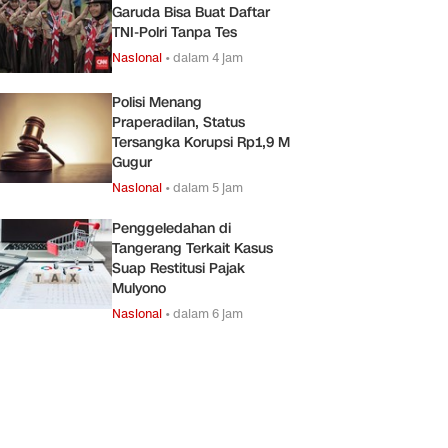
Garuda Bisa Buat Daftar
TNI-Polri Tanpa Tes
Nasional
•
dalam 4 jam
Polisi Menang
Praperadilan, Status
Tersangka Korupsi Rp1,9 M
Gugur
Nasional
•
dalam 5 jam
Penggeledahan di
Tangerang Terkait Kasus
Suap Restitusi Pajak
Mulyono
Nasional
•
dalam 6 jam