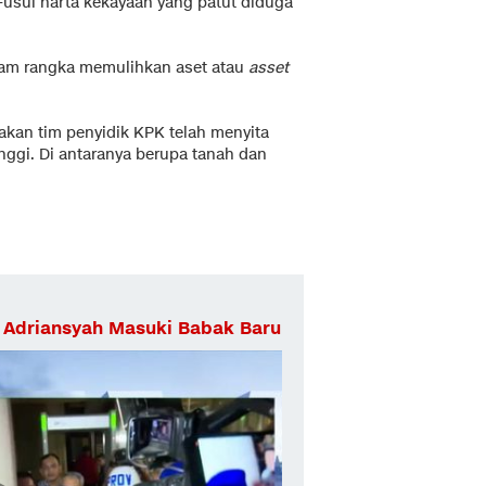
sul harta kekayaan yang patut diduga
alam rangka memulihkan aset atau
asset
takan tim penyidik KPK telah menyita
inggi. Di antaranya berupa tanah dan
 Adriansyah Masuki Babak Baru