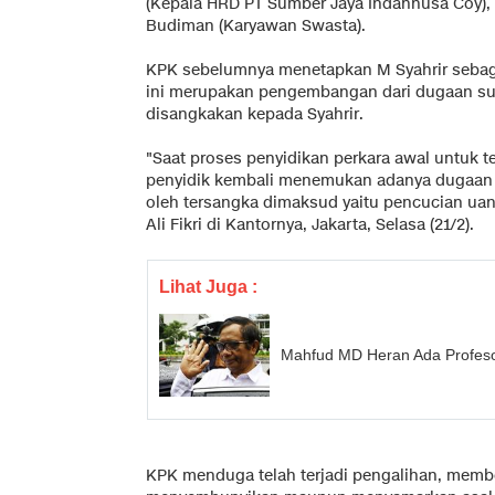
(Kepala HRD PT Sumber Jaya Indahnusa Coy), 
Budiman (Karyawan Swasta).
KPK sebelumnya menetapkan M Syahrir sebag
ini merupakan pengembangan dari dugaan suap
disangkakan kepada Syahrir.
"Saat proses penyidikan perkara awal untuk te
penyidik kembali menemukan adanya dugaan p
oleh tersangka dimaksud yaitu pencucian uan
Ali Fikri di Kantornya, Jakarta, Selasa (21/2).
Lihat Juga :
Mahfud MD Heran Ada Profeso
KPK menduga telah terjadi pengalihan, mem