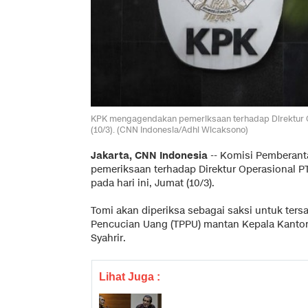
KPK mengagendakan pemeriksaan terhadap Direktur Ope
(10/3). (CNN Indonesia/Adhi Wicaksono)
Jakarta, CNN Indonesia
--
Komisi Pemberanta
pemeriksaan terhadap Direktur Operasional P
pada hari ini, Jumat (10/3).
Tomi akan diperiksa sebagai saksi untuk ter
Pencucian Uang (TPPU) mantan Kepala Kantor 
Syahrir.
Lihat Juga :