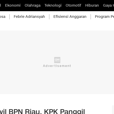
l
Ekonomi
Olahraga
Teknologi
Otomotif
Hiburan
Gaya 
osa
Febrie Adriansyah
Efisiensi Anggaran
Program P
il BPN Riau, KPK Panggil