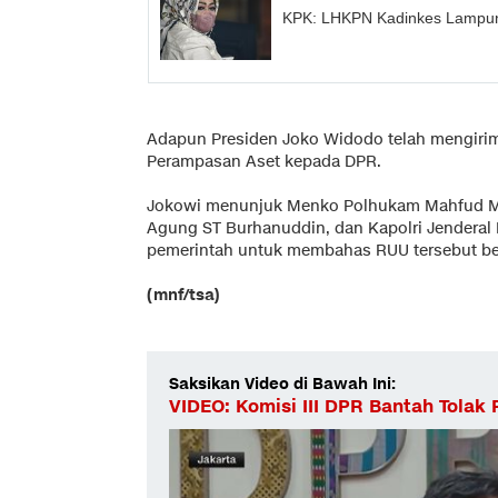
KPK: LHKPN Kadinkes Lampung 
Adapun Presiden Joko Widodo telah mengirim
Perampasan Aset kepada DPR.
Jokowi menunjuk Menko Polhukam Mahfud M
Agung ST Burhanuddin, dan Kapolri Jenderal L
pemerintah untuk membahas RUU tersebut b
(mnf/tsa)
Saksikan Video di Bawah Ini:
VIDEO: Komisi III DPR Bantah Tola