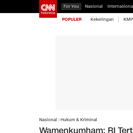
For You
Nasional
Internasiona
POPULER
Kekeringan
KMP 
Nasional
Hukum & Kriminal
Wamenkumham: RI Terti