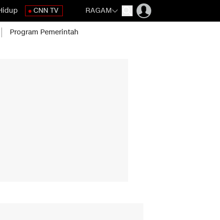
Hidup
CNN TV
RAGAM
Program Pemerintah