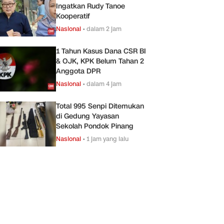
Ingatkan Rudy Tanoe
Kooperatif
Nasional
•
dalam 2 jam
1 Tahun Kasus Dana CSR BI
& OJK, KPK Belum Tahan 2
Anggota DPR
Nasional
•
dalam 4 jam
Total 995 Senpi Ditemukan
di Gedung Yayasan
Sekolah Pondok Pinang
Nasional
•
1 jam yang lalu