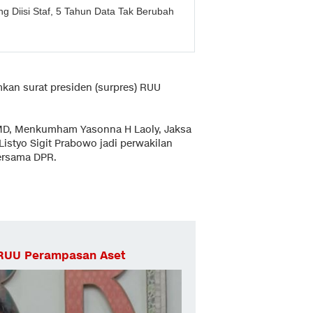
Diisi Staf, 5 Tahun Data Tak Berubah
kan surat presiden (surpres) RUU
D, Menkumham Yasonna H Laoly, Jaksa
istyo Sigit Prabowo jadi perwakilan
ersama DPR.
k RUU Perampasan Aset