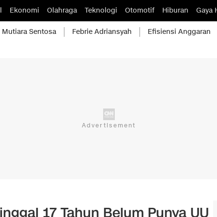
l
Ekonomi
Olahraga
Teknologi
Otomotif
Hiburan
Gaya 
Mutiara Sentosa
Febrie Adriansyah
Efisiensi Anggaran
nggal 17 Tahun Belum Punya UU