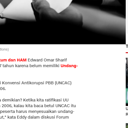
tions)
ukum dan HAM
Edward Omar Sharif
 17 tahun karena belum memiliki
Undang-
si Konvensi Antikorupsi PBB (UNCAC)
06.
demikian? Ketika kita ratifikasi UU
2006, kalau kita baca betul UNCAC itu
U
 peserta harus menyesuaikan undang-
R
ut," kata Eddy dalam diskusi Forum