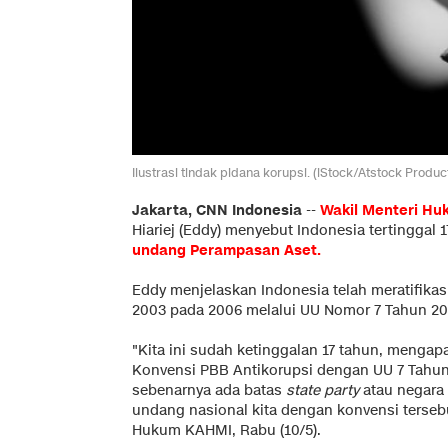
Ilustrasi tindak pidana korupsi. (iStock/Atstock Produc
Jakarta, CNN Indonesia
--
Wakil Menteri H
Hiariej (Eddy) menyebut Indonesia tertinggal
undang Perampasan Aset.
Eddy menjelaskan Indonesia telah meratifika
2003 pada 2006 melalui UU Nomor 7 Tahun 20
"Kita ini sudah ketinggalan 17 tahun, mengapa 
Konvensi PBB Antikorupsi dengan UU 7 Tahun 
sebenarnya ada batas
state party
atau negara
undang nasional kita dengan konvensi terseb
Hukum KAHMI, Rabu (10/5).