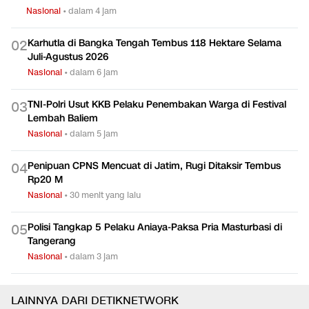
Nasional
•
dalam 4 jam
Karhutla di Bangka Tengah Tembus 118 Hektare Selama
0
2
Juli-Agustus 2026
Nasional
•
dalam 6 jam
TNI-Polri Usut KKB Pelaku Penembakan Warga di Festival
0
3
Lembah Baliem
Nasional
•
dalam 5 jam
Penipuan CPNS Mencuat di Jatim, Rugi Ditaksir Tembus
0
4
Rp20 M
Nasional
•
30 menit yang lalu
Polisi Tangkap 5 Pelaku Aniaya-Paksa Pria Masturbasi di
0
5
Tangerang
Nasional
•
dalam 3 jam
LAINNYA DARI DETIKNETWORK