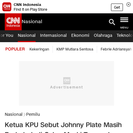
CNN Indonesia
Get
Find it on Play Store
Nasional
MENU
For You
Nasional
Internasional
Ekonomi
Olahraga
Teknolo
POPULER
Kekeringan
KMP Mutiara Sentosa
Febrie Adriansyah
Nasional
Pemilu
Ketua KPU Sebut Johnny Plate Masih