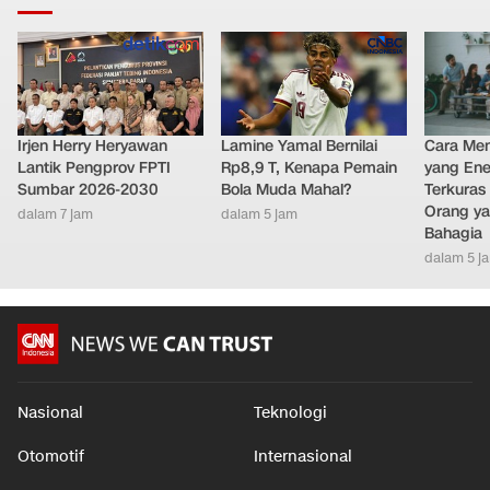
Irjen Herry Heryawan
Lamine Yamal Bernilai
Cara Men
Lantik Pengprov FPTI
Rp8,9 T, Kenapa Pemain
yang Ene
Sumbar 2026-2030
Bola Muda Mahal?
Terkuras
Orang ya
dalam 7 jam
dalam 5 jam
Bahagia
dalam 5 j
Nasional
Teknologi
Otomotif
Internasional