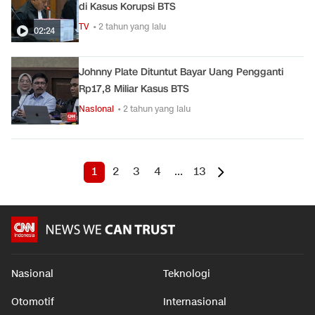
di Kasus Korupsi BTS
TV
• 2 tahun yang lalu
02:24
Johnny Plate Dituntut Bayar Uang Pengganti
Rp17,8 Miliar Kasus BTS
Nasional
• 2 tahun yang lalu
1
2
3
4
...
13
Nasional
Teknologi
Otomotif
Internasional