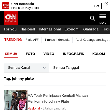
CNN Indonesia
Get
Find it on Play Store
MENU
For You
Nasional
Internasional
Ekonomi
Olahraga
Tekn
TRENDING
Piala AFF
Timnas Indonesia
Apel Kebangsaan Jaga 
SEMUA
FOTO
VIDEO
INFOGRAFIS
KOLOM
Tag: johnny plate
MA Tolak Peninjauan Kembali Mantan
Menkominfo Johnny Plate
Nasional
• 1 tahun yang lalu