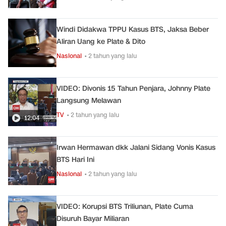
Windi Didakwa TPPU Kasus BTS, Jaksa Beber
Aliran Uang ke Plate & Dito
Nasional
• 2 tahun yang lalu
VIDEO: Divonis 15 Tahun Penjara, Johnny Plate
Langsung Melawan
TV
• 2 tahun yang lalu
12:04
Irwan Hermawan dkk Jalani Sidang Vonis Kasus
BTS Hari Ini
Nasional
• 2 tahun yang lalu
VIDEO: Korupsi BTS Triliunan, Plate Cuma
Disuruh Bayar Miliaran