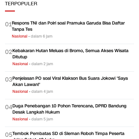
TERPOPULER
Respons TNI dan Polri soal Pramuka Garuda Bisa Daftar
0
1
Tanpa Tes
Nasional
•
dalam 6 jam
Kebakaran Hutan Meluas di Bromo, Semua Akses Wisata
0
2
Ditutup
Nasional
•
dalam 2 jam
Penjelasan PO soal Viral Klakson Bus Suara Jokowi 'Saya
0
3
Akan Lawan!'
Nasional
•
dalam 4 jam
Duga Penebangan 10 Pohon Terencana, DPRD Bandung
0
4
Desak Langkah Hukum
Nasional
•
dalam 5 jam
Tembok Pembatas SD di Sleman Roboh Timpa Peserta
0
5