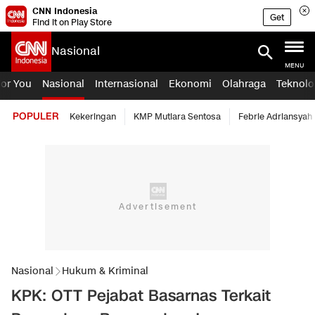
CNN Indonesia
Get
Find it on Play Store
Nasional
MENU
For You
Nasional
Internasional
Ekonomi
Olahraga
Teknolo
POPULER
Kekeringan
KMP Mutiara Sentosa
Febrie Adriansyah
Nasional
Hukum & Kriminal
KPK: OTT Pejabat Basarnas Terkait