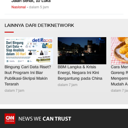
Jalan Sehat, 10 Luka
Nasional
•
dalam 5 jam
LAINNYA DARI DETIKNETWORK
Bingung Cari Data Riset?
BBM Langka & Krisis
Cara Me
Ikut Program Ini Biar
Energi, Negara Ini Kini
Goreng 
Publikasi-Skripsi Makin
Bergantung pada China
Mengemb
Terarah
Mudah An
dalam 7 jam
dalam 7 jam
dalam 7 j