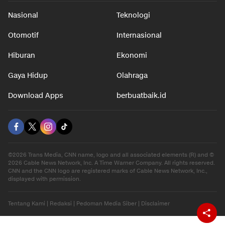
Nasional
Teknologi
Otomotif
Internasional
Hiburan
Ekonomi
Gaya Hidup
Olahraga
Download Apps
berbuatbaik.id
©2026 Trans Media, CNN name, logo and all associated elements (R) and ©
2026 Cable News Network, Inc. A Time Warner Company. All rights reserved.
CNN and the CNN logo are registered marks of Cable News Network, Inc.,
displayed with permission.
Tentang Kami
|
Redaksi
|
Pedoman Media Siber
|
Disclaimer