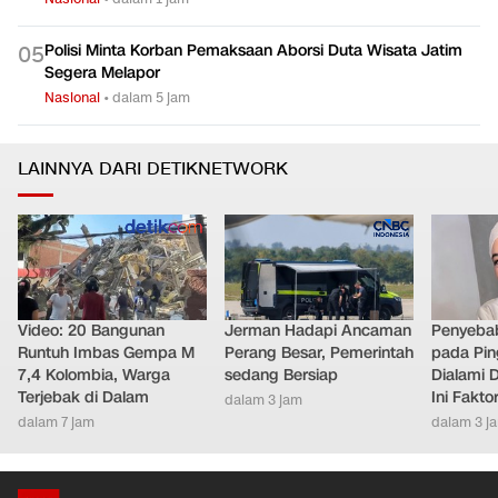
Polisi Minta Korban Pemaksaan Aborsi Duta Wisata Jatim
0
5
Segera Melapor
Nasional
•
dalam 5 jam
LAINNYA DARI DETIKNETWORK
Video: 20 Bangunan
Jerman Hadapi Ancaman
Penyebab
Runtuh Imbas Gempa M
Perang Besar, Pemerintah
pada Pin
7,4 Kolombia, Warga
sedang Bersiap
Dialami D
Terjebak di Dalam
Ini Fakt
dalam 3 jam
dalam 7 jam
dalam 3 j