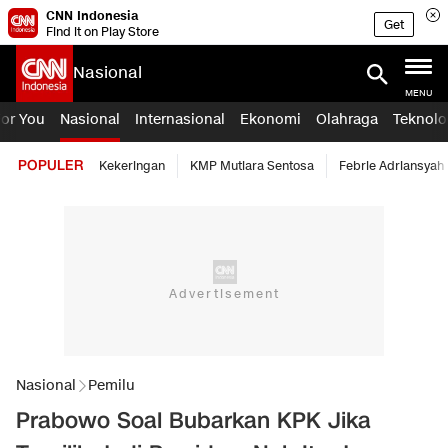
CNN Indonesia
Get
Find it on Play Store
Nasional
MENU
For You
Nasional
Internasional
Ekonomi
Olahraga
Teknolo
POPULER
Kekeringan
KMP Mutiara Sentosa
Febrie Adriansyah
Nasional
Pemilu
Prabowo Soal Bubarkan KPK Jika