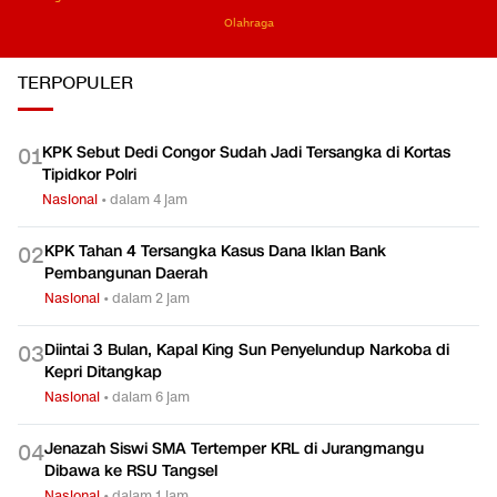
Olahraga
TERPOPULER
KPK Sebut Dedi Congor Sudah Jadi Tersangka di Kortas
0
1
Tipidkor Polri
Nasional
•
dalam 4 jam
KPK Tahan 4 Tersangka Kasus Dana Iklan Bank
0
2
Pembangunan Daerah
Nasional
•
dalam 2 jam
Diintai 3 Bulan, Kapal King Sun Penyelundup Narkoba di
0
3
Kepri Ditangkap
Nasional
•
dalam 6 jam
Jenazah Siswi SMA Tertemper KRL di Jurangmangu
0
4
Dibawa ke RSU Tangsel
Nasional
•
dalam 1 jam