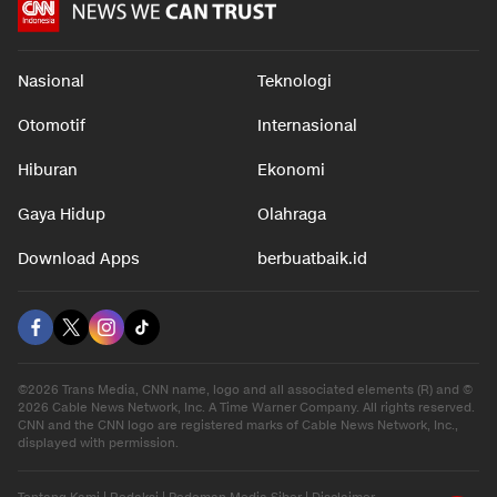
Nasional
Teknologi
Otomotif
Internasional
Hiburan
Ekonomi
Gaya Hidup
Olahraga
Download Apps
berbuatbaik.id
©2026 Trans Media, CNN name, logo and all associated elements (R) and ©
2026 Cable News Network, Inc. A Time Warner Company. All rights reserved.
CNN and the CNN logo are registered marks of Cable News Network, Inc.,
displayed with permission.