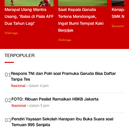
Merapal Ulang Mantra
Saat Kepala Garuda
Kenapa B
Usang, 'Balas di Piala AFF
Terlena Mendongak,
SMK Nga
Dua Tahun Lagi'
Ingat Bumi Tempat Kaki
Ekonomi
Berpijak
Olahraga
Olahraga
TERPOPULER
Respons TNI dan Polri soal Pramuka Garuda Bisa Daftar
0
1
Tanpa Tes
Nasional
•
dalam 4 jam
FOTO: Ribuan Pesilat Ramaikan HBKB Jakarta
0
2
Nasional
•
dalam 5 jam
Pendiri Yayasan Sekolah Harapan Ibu Buka Suara soal
0
3
Temuan 995 Senjata