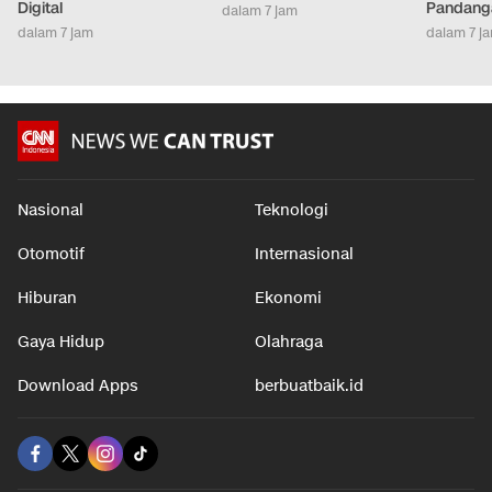
Digital
Pandang
dalam 7 jam
dalam 7 jam
dalam 7 j
Nasional
Teknologi
Otomotif
Internasional
Hiburan
Ekonomi
Gaya Hidup
Olahraga
Download Apps
berbuatbaik.id