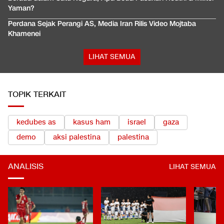
Yaman?
Perdana Sejak Perangi AS, Media Iran Rilis Video Mojtaba
Khamenei
LIHAT SEMUA
TOPIK TERKAIT
kedubes as
kasus ham
israel
gaza
demo
aksi palestina
palestina
ANALISIS
LIHAT SEMUA