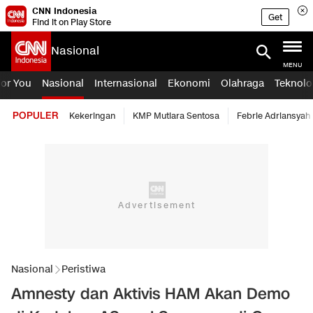
CNN Indonesia
Get
Find it on Play Store
Nasional
MENU
For You
Nasional
Internasional
Ekonomi
Olahraga
Teknolo
POPULER
Kekeringan
KMP Mutiara Sentosa
Febrie Adriansyah
Nasional
Peristiwa
Amnesty dan Aktivis HAM Akan Demo