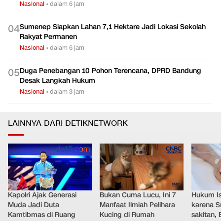
Nasional
•
dalam 6 jam
Sumenep Siapkan Lahan 7,1 Hektare Jadi Lokasi Sekolah
0
4
Rakyat Permanen
Nasional
•
dalam 6 jam
Duga Penebangan 10 Pohon Terencana, DPRD Bandung
0
5
Desak Langkah Hukum
Nasional
•
dalam 3 jam
LAINNYA DARI DETIKNETWORK
Kapolri Ajak Generasi
Bukan Cuma Lucu, Ini 7
Hukum Ist
Muda Jadi Duta
Manfaat Ilmiah Pelihara
karena S
Kamtibmas di Ruang
Kucing di Rumah
sakitan, 