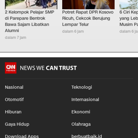
2 Kelompok Pelajar SMP
Potret Rapat DPR Kosovo
6 Ciri K
di Parepare Bentrok
Ricuh, Cekcok Berujung
yang Leb
Bawa Sajam Libatkan
Lempar Telur
Musim P
Alumni
dalam 6 jam
dalam 6 j
dalam 7 jam
Nasional
Teknologi
Otomotif
Internasional
Hiburan
Ekonomi
Gaya Hidup
Olahraga
Download Apps
berbuatbaik.id