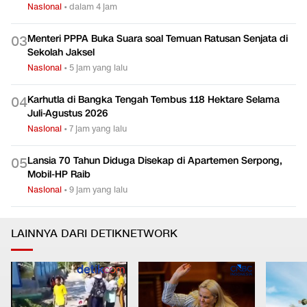
Nasional
•
dalam 4 jam
Menteri PPPA Buka Suara soal Temuan Ratusan Senjata di
0
3
Sekolah Jaksel
Nasional
•
5 jam yang lalu
Karhutla di Bangka Tengah Tembus 118 Hektare Selama
0
4
Juli-Agustus 2026
Nasional
•
7 jam yang lalu
Lansia 70 Tahun Diduga Disekap di Apartemen Serpong,
0
5
Mobil-HP Raib
Nasional
•
9 jam yang lalu
LAINNYA DARI DETIKNETWORK