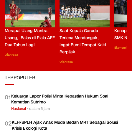
Merapal Ulang Mantra
Saat Kepala Garuda
Kenapa B
Usang, 'Balas di Piala AFF
Terlena Mendongak,
SMK Nga
Dua Tahun Lagi'
Ingat Bumi Tempat Kaki
Ekonomi
Berpijak
Olahraga
Olahraga
TERPOPULER
Keluarga Lapor Polisi Minta Kepastian Hukum Soal
0
1
Kematian Sutrimo
Nasional
•
dalam 5 jam
KLH/BPLH Ajak Anak Muda Bedah MRT Sebagai Solusi
0
2
Krisis Ekologi Kota