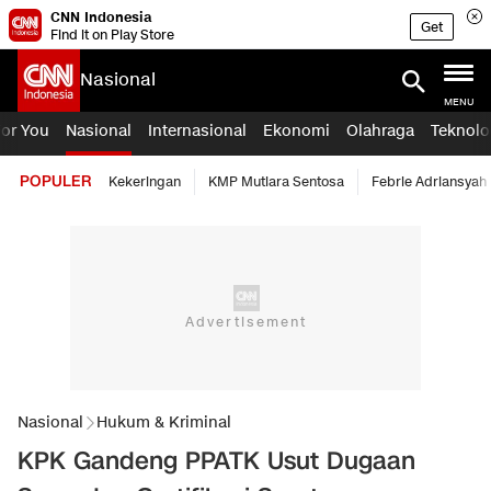
CNN Indonesia
Get
Find it on Play Store
Nasional
MENU
For You
Nasional
Internasional
Ekonomi
Olahraga
Teknolo
POPULER
Kekeringan
KMP Mutiara Sentosa
Febrie Adriansyah
Nasional
Hukum & Kriminal
KPK Gandeng PPATK Usut Dugaan