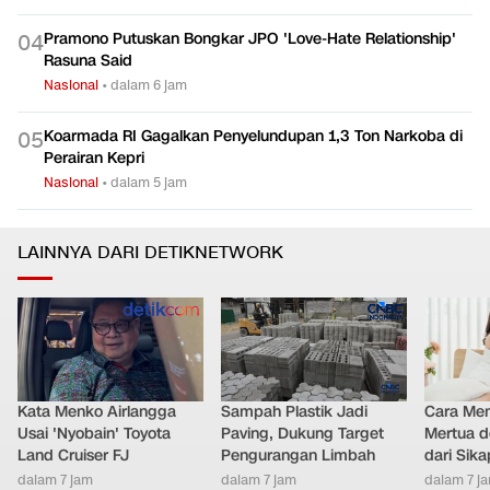
Pramono Putuskan Bongkar JPO 'Love-Hate Relationship'
0
4
Rasuna Said
Nasional
•
dalam 6 jam
Koarmada RI Gagalkan Penyelundupan 1,3 Ton Narkoba di
0
5
Perairan Kepri
Nasional
•
dalam 5 jam
LAINNYA DARI DETIKNETWORK
Kata Menko Airlangga
Sampah Plastik Jadi
Cara Men
Usai 'Nyobain' Toyota
Paving, Dukung Target
Mertua d
Land Cruiser FJ
Pengurangan Limbah
dari Sik
dalam 7 jam
dalam 7 jam
dalam 7 j