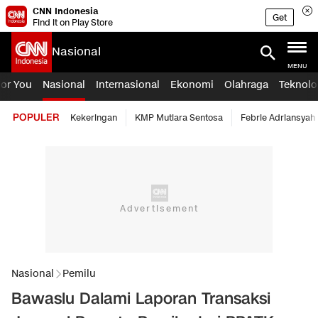
CNN Indonesia
Get
Find it on Play Store
Nasional
MENU
For You
Nasional
Internasional
Ekonomi
Olahraga
Teknolo
POPULER
Kekeringan
KMP Mutiara Sentosa
Febrie Adriansyah
Nasional
Pemilu
Bawaslu Dalami Laporan Transaksi