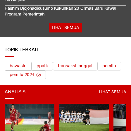
Hashim Djojohadikusumo Kukuhkan 20 Ormas Baru Kawal
Program Pemerintah
LIHAT SEMUA
TOPIK TERKAIT
bawaslu
ppatk
transaksi janggal
pemilu
pemilu 2024
ANALISIS
LIHAT SEMUA