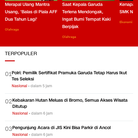
Merapal Ulang Mantra
Saat Kepala Garuda
Kenapa B
Usang, 'Balas di Piala AFF
Terlena Mendongak,
SMK Nga
Dua Tahun Lagi'
Ingat Bumi Tempat Kaki
Ekonomi
Berpijak
Olahraga
Olahraga
TERPOPULER
Polri: Pemilik Sertifikat Pramuka Garuda Tetap Harus Ikut
0
1
Tes Seleksi
Nasional
•
dalam 5 jam
Kebakaran Hutan Meluas di Bromo, Semua Akses Wisata
0
2
Ditutup
Nasional
•
dalam 6 jam
Pengunjung Acara di JIS Kini Bisa Parkir di Ancol
0
3
Nasional
•
dalam 6 jam