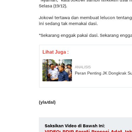
"Nyaman," kata Jokowi sambil terkekeh usai 
Selasa (19/12).
Jokowi tertawa dan membuat lelucon tentang 
ini sedang tak memakai dasi.
"Sekarang enggak pakai dasi. Sekarang enggak
Lihat Juga :
ANALISIS
Peran Penting JK Dongkrak Sua
(yla/dal)
Saksikan Video di Bawah Ini:
VIDEO: PDIP Soroti Prosesi Adat Jo