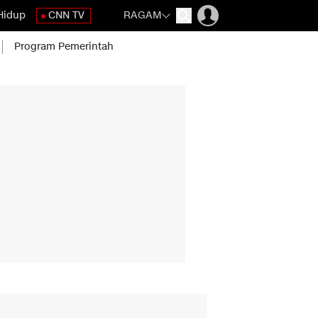
Hidup
CNN TV
RAGAM
Program Pemerintah