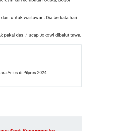
meresmikan Jembatan Otista, Bogor,
dasi untuk wartawan. Dia berkata hari
 pakai dasi," ucap Jokowi dibalut tawa.
ra Anies di Pilpres 2024
kowi Saat Kunjungan ke