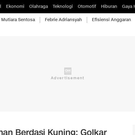
l
Ekonomi
Olahraga
Teknologi
Otomotif
Hiburan
Gaya 
Mutiara Sentosa
Febrie Adriansyah
Efisiensi Anggaran
an Berdasi Kuning: Golkar