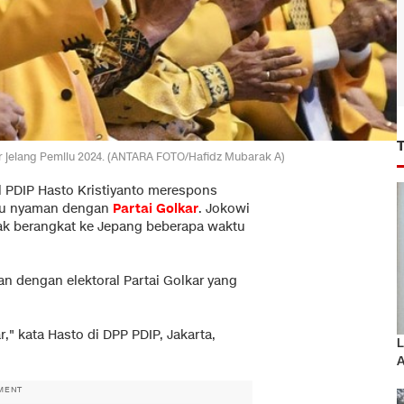
r jelang Pemilu 2024. (ANTARA FOTO/Hafidz Mubarak A)
l PDIP Hasto Kristiyanto merespons
ku nyaman dengan
Partai Golkar
. Jokowi
k berangkat ke Jepang beberapa waktu
tan dengan elektoral Partai Golkar yang
r," kata Hasto di DPP PDIP, Jakarta,
L
A
MENT