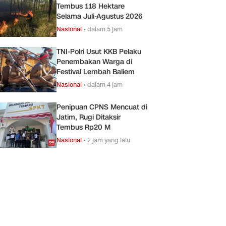
Tembus 118 Hektare
Selama Juli-Agustus 2026
Nasional
•
dalam 5 jam
TNI-Polri Usut KKB Pelaku
Penembakan Warga di
Festival Lembah Baliem
Nasional
•
dalam 4 jam
Penipuan CPNS Mencuat di
Jatim, Rugi Ditaksir
Tembus Rp20 M
Nasional
•
2 jam yang lalu