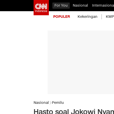
For You
Nasional
Internasiona
POPULER
Kekeringan
KMP 
Nasional
Pemilu
Hasto soal Jokowi Nyam