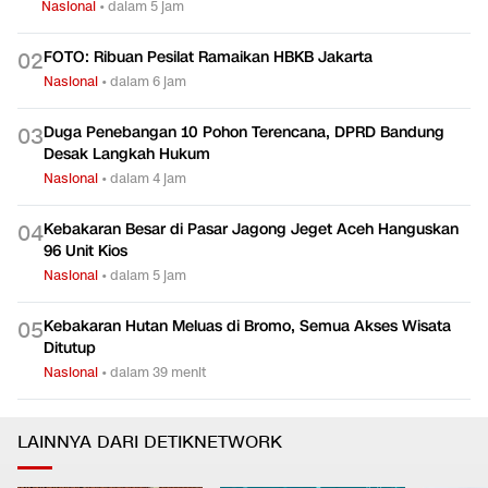
Nasional
•
dalam 5 jam
FOTO: Ribuan Pesilat Ramaikan HBKB Jakarta
0
2
Nasional
•
dalam 6 jam
Duga Penebangan 10 Pohon Terencana, DPRD Bandung
0
3
Desak Langkah Hukum
Nasional
•
dalam 4 jam
Kebakaran Besar di Pasar Jagong Jeget Aceh Hanguskan
0
4
96 Unit Kios
Nasional
•
dalam 5 jam
Kebakaran Hutan Meluas di Bromo, Semua Akses Wisata
0
5
Ditutup
Nasional
•
dalam 39 menit
LAINNYA DARI DETIKNETWORK