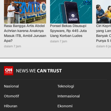
Rasa Bangga Artis Abdel
Ponsel Bekas Disusupi
Ciri Kep
Achrian karena Anaknya
Spyware, Rp 445 Juta
yang Lan
Masuk ITB, Ambil Jurusan
Uang Korban Ludes
Banyak O
Apa?
Punya 5 
dalam 7 jam
dalam 7 jam
dalam 6 j
Nasional
Teknologi
Otomotif
Internasional
Hiburan
Ekonomi