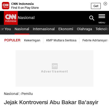
CNN Indonesia
Get
Find it on Play Store
Nasional
MENU
For You
Nasional
Internasional
Ekonomi
Olahraga
Teknolo
POPULER
Kekeringan
KMP Mutiara Sentosa
Febrie Adriansyah
Nasional
Pemilu
Jejak Kontroversi Abu Bakar Ba'asyir