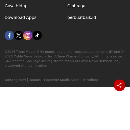
Gaya Hidup
Olahraga
Download Apps
berbuatbaik.id
©2026 Trans Media, CNN name, logo and all associated elements (R) and ©
2026 Cable News Network, Inc. A Time Warner Company. All rights reserved.
CNN and the CNN logo are registered marks of Cable News Network, Inc.,
displayed with permission.
Tentang Kami
|
Redaksi
|
Pedoman Media Siber
|
Disclaimer