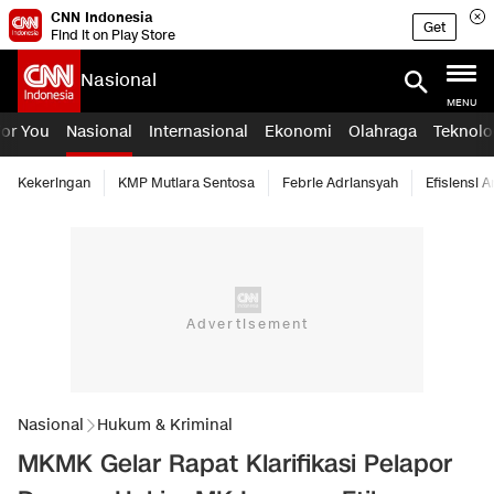
CNN Indonesia
Get
Find it on Play Store
Nasional
MENU
For You
Nasional
Internasional
Ekonomi
Olahraga
Teknolo
Kekeringan
KMP Mutiara Sentosa
Febrie Adriansyah
Efisiensi 
Nasional
Hukum & Kriminal
MKMK Gelar Rapat Klarifikasi Pelapor