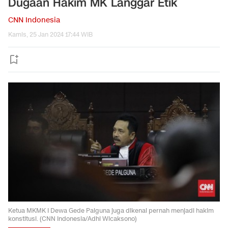
Dugaan Hakim MK Langgar Etik
CNN Indonesia
Kamis, 25 Jan 2024 17:44 WIB
Ketua MKMK I Dewa Gede Palguna juga dikenal pernah menjadi hakim
konstitusi. (CNN Indonesia/Adhi Wicaksono)