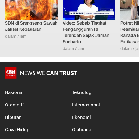
SDN di Srengseng Sawah
Video: Sebab Tingkat
Potret Nik
Jaksel Kebakaran
Pengangguran RI
Resmikan
Terendah Sejak Jaman
Kanada B
dalam 7 jam
Soeharto
Fatikasar
dalam 7 jam
dalam 7 j
Nasional
Teknologi
Otomotif
Internasional
Hiburan
Ekonomi
Gaya Hidup
Olahraga