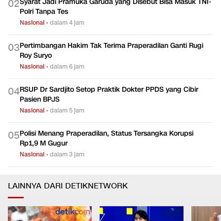
Syarat Jadi Pramuka Garuda yang Disebut Bisa Masuk TNI-
0
2
Polri Tanpa Tes
Nasional
•
dalam 4 jam
Pertimbangan Hakim Tak Terima Praperadilan Ganti Rugi
0
3
Roy Suryo
Nasional
•
dalam 6 jam
RSUP Dr Sardjito Setop Praktik Dokter PPDS yang Cibir
0
4
Pasien BPJS
Nasional
•
dalam 5 jam
Polisi Menang Praperadilan, Status Tersangka Korupsi
0
5
Rp1,9 M Gugur
Nasional
•
dalam 3 jam
LAINNYA DARI DETIKNETWORK