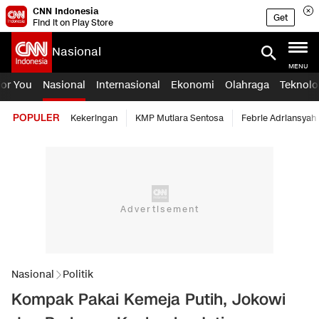
CNN Indonesia
Get
Find it on Play Store
Nasional
MENU
For You
Nasional
Internasional
Ekonomi
Olahraga
Teknolo
POPULER
Kekeringan
KMP Mutiara Sentosa
Febrie Adriansyah
Nasional
Politik
Kompak Pakai Kemeja Putih, Jokowi