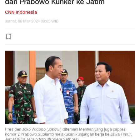
dan Prabowo Kunker ke Jatim
CNN Indonesia
Jumat, 08 Mar 2024 09:05 WIB
Presiden Joko Widodo (Jokowi) ditemani Menhan yang juga capres
nomor 2 Prabowo Subianto melakukan kunjungan kerja ke Jawa Timur,
Jumat (8/3). (Arsip foto Biropers Setpres)