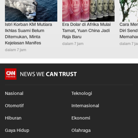
Istri Korban KM Mutiara
Era Dolar di Afrika Mulai
Cara Men
Ikhlas Suami Belum
Tamat, Yuan China Jadi
Diri Send
Ditemukan, Minta
Raja Baru
Memaham
Kejelasan Manifes
dalam 7 jam
dalam 7 j
dalam 7 jam
Nasional
Teknologi
Otomotif
Internasional
Hiburan
Ekonomi
Gaya Hidup
Olahraga