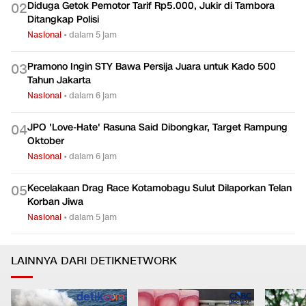
Diduga Getok Pemotor Tarif Rp5.000, Jukir di Tambora
0
2
Ditangkap Polisi
Nasional
•
dalam 5 jam
Pramono Ingin STY Bawa Persija Juara untuk Kado 500
0
3
Tahun Jakarta
Nasional
•
dalam 6 jam
JPO 'Love-Hate' Rasuna Said Dibongkar, Target Rampung
0
4
Oktober
Nasional
•
dalam 6 jam
Kecelakaan Drag Race Kotamobagu Sulut Dilaporkan Telan
0
5
Korban Jiwa
Nasional
•
dalam 5 jam
LAINNYA DARI DETIKNETWORK