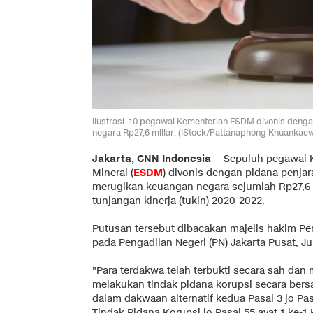
Ilustrasi. 10 pegawai Kementerian ESDM divonis denga
negara Rp27,6 miliar. (iStock/Pattanaphong Khuankae
Jakarta, CNN Indonesia
--
Sepuluh pegawai 
Mineral (
ESDM
) divonis dengan pidana penjar
merugikan keuangan negara sejumlah Rp27,6 m
tunjangan kinerja (tukin) 2020-2022.
Putusan tersebut dibacakan majelis hakim Pen
pada Pengadilan Negeri (PN) Jakarta Pusat, Ju
"Para terdakwa telah terbukti secara sah da
melakukan tindak pidana korupsi secara ber
dalam dakwaan alternatif kedua Pasal 3 jo 
Tindak Pidana Korupsi jo Pasal 55 ayat 1 ke-1 