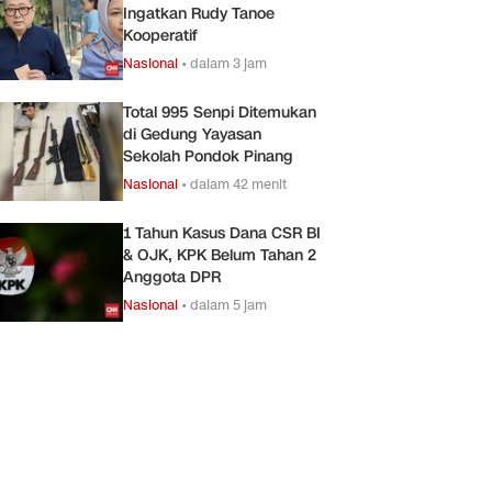
Ingatkan Rudy Tanoe
Kooperatif
Nasional
•
dalam 3 jam
Total 995 Senpi Ditemukan
di Gedung Yayasan
Sekolah Pondok Pinang
Nasional
•
dalam 42 menit
1 Tahun Kasus Dana CSR BI
& OJK, KPK Belum Tahan 2
Anggota DPR
Nasional
•
dalam 5 jam