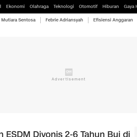
l
Ekonomi
Olahraga
Teknologi
Otomotif
Hiburan
Gaya 
Mutiara Sentosa
Febrie Adriansyah
Efisiensi Anggaran
 ESDM Divonis 2-6 Tahun Bui di