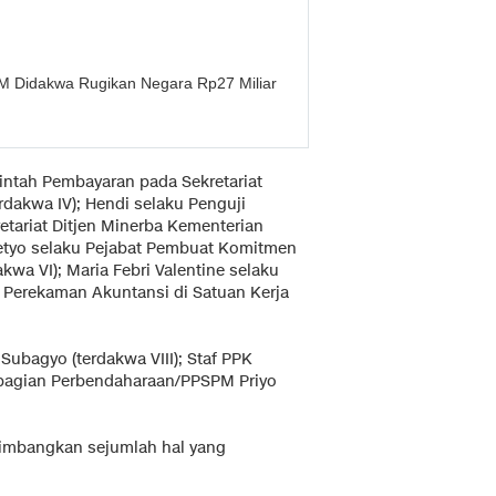
 Didakwa Rugikan Negara Rp27 Miliar
rintah Pembayaran pada Sekretariat
dakwa IV); Hendi selaku Penguji
etariat Ditjen Minerba Kementerian
setyo selaku Pejabat Pembuat Komitmen
wa VI); Maria Febri Valentine selaku
a Perekaman Akuntansi di Satuan Kerja
ubagyo (terdakwa VIII); Staf PPK
ubbagian Perbendaharaan/PPSPM Priyo
imbangkan sejumlah hal yang