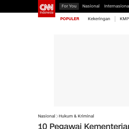
For You
Nasional
Internasiona
POPULER
Kekeringan
KMP 
Nasional
Hukum & Kriminal
10 Pegawai Kementerian