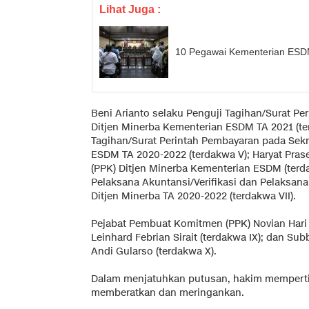
Lihat Juga :
10 Pegawai Kementerian ESDM
Beni Arianto selaku Penguji Tagihan/Surat Pe
Ditjen Minerba Kementerian ESDM TA 2021 (ter
Tagihan/Surat Perintah Pembayaran pada Sekr
ESDM TA 2020-2022 (terdakwa V); Haryat Pra
(PPK) Ditjen Minerba Kementerian ESDM (terdak
Pelaksana Akuntansi/Verifikasi dan Pelaksan
Ditjen Minerba TA 2020-2022 (terdakwa VII).
Pejabat Pembuat Komitmen (PPK) Novian Hari S
Leinhard Febrian Sirait (terdakwa IX); dan S
Andi Gularso (terdakwa X).
Dalam menjatuhkan putusan, hakim mempert
memberatkan dan meringankan.