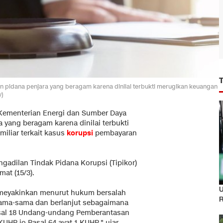
n pidana penjara yang beragam karena dinilai terbukti merugikan keuangan
w)
Kementerian Energi dan Sumber Daya
a yang beragam karena dinilai terbukti
iliar terkait kasus
korupsi
pembayaran
gadilan Tindak Pidana Korupsi (Tipikor)
mat (15/3).
U
n meyakinkan menurut hukum bersalah
R
sama-sama dan berlanjut sebagaimana
Pasal 18 Undang-undang Pemberantasan
KUHP jo Pasal 64 ayat 1 KUHP," ujar