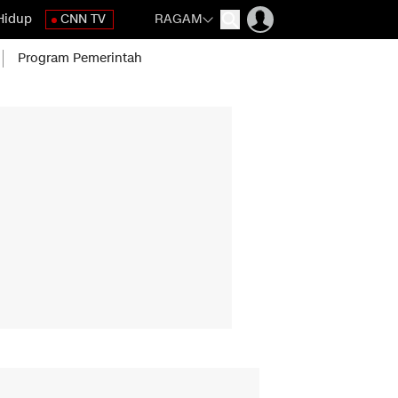
Hidup
CNN TV
RAGAM
Program Pemerintah