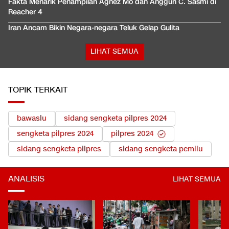
Fakta Menarik Penampilan Agnez Mo dan Anggun C. Sasmi di
Reacher 4
Iran Ancam Bikin Negara-negara Teluk Gelap Gulita
LIHAT SEMUA
TOPIK TERKAIT
bawaslu
sidang sengketa pilpres 2024
sengketa pilpres 2024
pilpres 2024
sidang sengketa pilpres
sidang sengketa pemilu
ANALISIS
LIHAT SEMUA