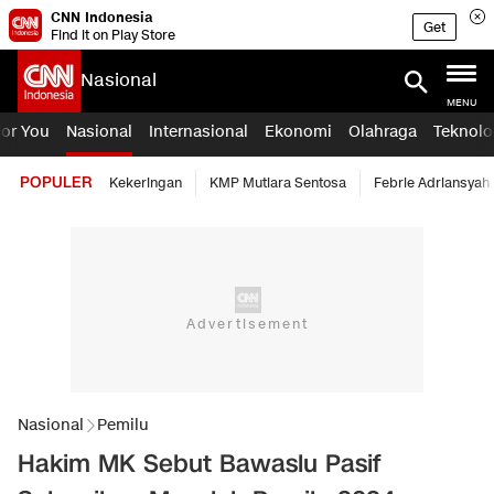
CNN Indonesia
Get
Find it on Play Store
Nasional
MENU
For You
Nasional
Internasional
Ekonomi
Olahraga
Teknolo
POPULER
Kekeringan
KMP Mutiara Sentosa
Febrie Adriansyah
Nasional
Pemilu
Hakim MK Sebut Bawaslu Pasif