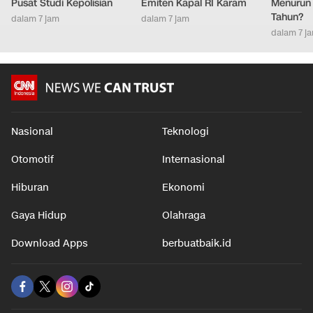
Pusat Studi Kepolisian
Emiten Kapal RI Karam
Menurun 
Tahun?
dalam 7 jam
dalam 7 jam
dalam 7 j
Nasional
Teknologi
Otomotif
Internasional
Hiburan
Ekonomi
Gaya Hidup
Olahraga
Download Apps
berbuatbaik.id