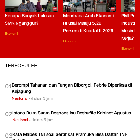
Kenapa Banyak Lulusan
Membaca Arah Ekonomi
PMI Puli
SMK Nganggur?
RI usai Melaju 5,29
Industri 
Persen di Kuartal II 2026
Mesin Pe
Ekonomi
Kerja?
Ekonomi
Ekonomi
TERPOPULER
Berompi Tahanan dan Tangan Diborgol, Febrie Diperiksa di
0
1
Kejagung
Nasional
•
dalam 3 jam
Istana Buka Suara Respons Isu Reshuffle Kabinet Agustus
0
2
Nasional
•
dalam 5 jam
Kata Mabes TNI soal Sertifikat Pramuka Bisa Daftar TNI-
0
3