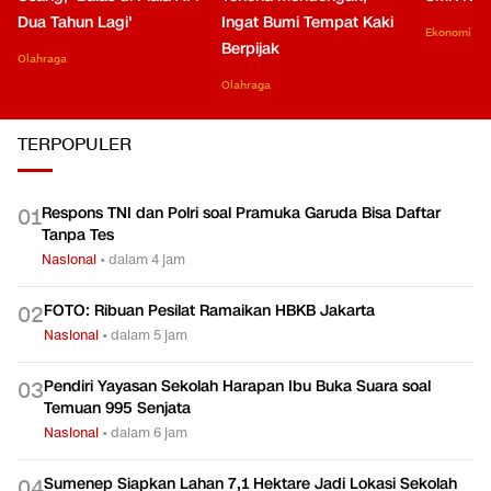
Dua Tahun Lagi'
Ingat Bumi Tempat Kaki
Ekonomi
Berpijak
Olahraga
Olahraga
TERPOPULER
Respons TNI dan Polri soal Pramuka Garuda Bisa Daftar
0
1
Tanpa Tes
Nasional
•
dalam 4 jam
FOTO: Ribuan Pesilat Ramaikan HBKB Jakarta
0
2
Nasional
•
dalam 5 jam
Pendiri Yayasan Sekolah Harapan Ibu Buka Suara soal
0
3
Temuan 995 Senjata
Nasional
•
dalam 6 jam
Sumenep Siapkan Lahan 7,1 Hektare Jadi Lokasi Sekolah
0
4