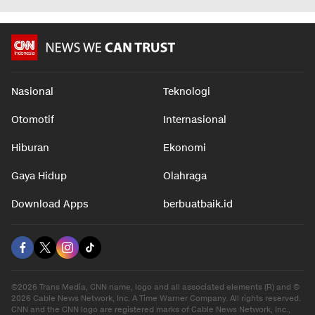
Nasional
Teknologi
Otomotif
Internasional
Hiburan
Ekonomi
Gaya Hidup
Olahraga
Download Apps
berbuatbaik.id
©2026 Trans Media, CNN name, logo and all associated elements (R) and ©
2026 Cable News Network, Inc. A Time Warner Company. All rights reserved.
CNN and the CNN logo are registered marks of Cable News Network, Inc.,