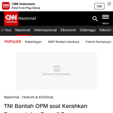
CNN Indonesia
Get
Find it on Play Store
Nasional
MENU
For You
Nasional
Internasional
Ekonomi
Olahraga
Teknolo
POPULER
Kekeringan
KMP Mutiara Sentosa
Febrie Adriansyah
Nasional
Hukum & Kriminal
TNI Bantah OPM soal Kerahkan