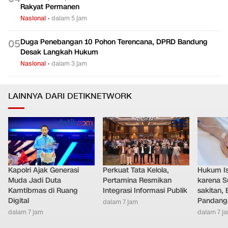
Rakyat Permanen
Nasional
•
dalam 5 jam
Duga Penebangan 10 Pohon Terencana, DPRD Bandung
0
5
Desak Langkah Hukum
Nasional
•
dalam 3 jam
LAINNYA DARI DETIKNETWORK
Kapolri Ajak Generasi
Perkuat Tata Kelola,
Hukum Ist
Muda Jadi Duta
Pertamina Resmikan
karena S
Kamtibmas di Ruang
Integrasi Informasi Publik
sakitan, 
Digital
Pandang
dalam 7 jam
dalam 7 jam
dalam 7 j