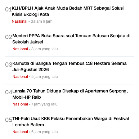
KLH/BPLH Ajak Anak Muda Bedah MRT Sebagai Solusi
0
1
Krisis Ekologi Kota
Nasional
•
dalam 6 jam
Menteri PPPA Buka Suara soal Temuan Ratusan Senjata di
0
2
Sekolah Jaksel
Nasional
•
3 jam yang lalu
Karhutla di Bangka Tengah Tembus 118 Hektare Selama
0
3
Juli-Agustus 2026
Nasional
•
5 jam yang lalu
Lansia 70 Tahun Diduga Disekap di Apartemen Serpong,
0
4
Mobil-HP Raib
Nasional
•
7 jam yang lalu
TNI-Polri Usut KKB Pelaku Penembakan Warga di Festival
0
5
Lembah Baliem
Nasional
•
6 jam yang lalu