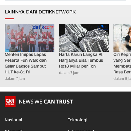
LAINNYA DARI DETIKNETWORK
Menteri Imipas Lepas
Harta Karun Langka RI,
Ciri Kep
Peserta Fun Walk dan
Harganya Bisa Tembus
yang Ser
Gelar Baksos Sambut
Rp18 Miliar per Ton
Membatal
HUT ke-81 RI
Rasa Ber
dalam 7 jam
dalam 7 jam
dalam 6 j
Nasional
Teknologi