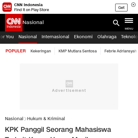
CNN Indonesia
Get
Find it on Play Store
Nasional
MENU
For You
Nasional
Internasional
Ekonomi
Olahraga
Teknolo
POPULER
Kekeringan
KMP Mutiara Sentosa
Febrie Adriansyah
Nasional
Hukum & Kriminal
KPK Panggil Seorang Mahasiswa