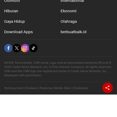
Otomotif
Internasional
Hiburan
Ekonomi
Gaya Hidup
Olahraga
Download Apps
berbuatbaik.id
©2026 Trans Media, CNN name, logo and all associated elements (R) and ©
2026 Cable News Network, Inc. A Time Warner Company. All rights reserved.
CNN and the CNN logo are registered marks of Cable News Network, Inc.,
displayed with permission.
Tentang Kami
|
Redaksi
|
Pedoman Media Siber
|
Disclaimer