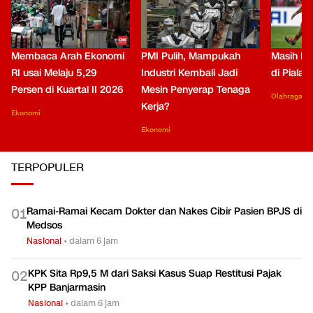
Membaca Arah Ekonomi
PMI Pulih, Mampukah
Masih Be
RI usai Melaju 5,29
Industri Kembali Jadi
di Piala
Persen di Kuartal II 2026
Mesin Penyerap Tenaga
Olahraga
Kerja?
Ekonomi
Ekonomi
TERPOPULER
Ramai-Ramai Kecam Dokter dan Nakes Cibir Pasien BPJS di
0
1
Medsos
Nasional
•
dalam 6 jam
KPK Sita Rp9,5 M dari Saksi Kasus Suap Restitusi Pajak
0
2
KPP Banjarmasin
Nasional
•
dalam 6 jam