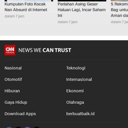
Kumpulan Foto Kocak
Perlahan Asing Geser
5 Rekome
Nan Absurd di Internet
Haluan Lagi, Incar Saham
Bag untu
Ini
Aman da
dalam 7 jam
dalam 7 jam
dalam 7 j
Nasional
Teknologi
Otomotif
Internasional
Hiburan
Ekonomi
Gaya Hidup
Olahraga
Download Apps
berbuatbaik.id