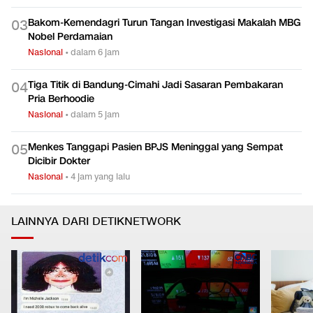
Bakom-Kemendagri Turun Tangan Investigasi Makalah MBG
0
3
Nobel Perdamaian
Nasional
•
dalam 6 jam
Tiga Titik di Bandung-Cimahi Jadi Sasaran Pembakaran
0
4
Pria Berhoodie
Nasional
•
dalam 5 jam
Menkes Tanggapi Pasien BPJS Meninggal yang Sempat
0
5
Dicibir Dokter
Nasional
•
4 jam yang lalu
LAINNYA DARI DETIKNETWORK