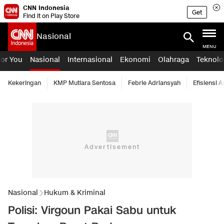
CNN Indonesia
Get
Find it on Play Store
Nasional
MENU
For You
Nasional
Internasional
Ekonomi
Olahraga
Teknolo
Kekeringan
KMP Mutiara Sentosa
Febrie Adriansyah
Efisiensi 
Nasional
Hukum & Kriminal
Polisi: Virgoun Pakai Sabu untuk