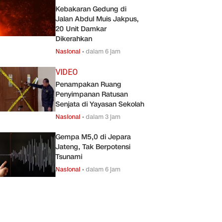
Kebakaran Gedung di
Jalan Abdul Muis Jakpus,
20 Unit Damkar
Dikerahkan
Nasional
•
dalam 6 jam
VIDEO
Penampakan Ruang
Penyimpanan Ratusan
Senjata di Yayasan Sekolah
Nasional
•
dalam 3 jam
Gempa M5,0 di Jepara
Jateng, Tak Berpotensi
Tsunami
Nasional
•
dalam 6 jam