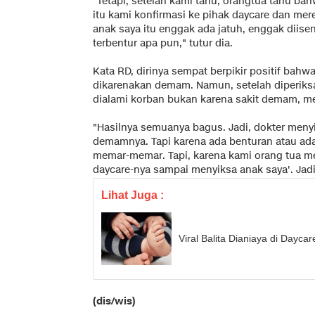
"Tetapi, setelah kami tahu, orangtua tahu ba
itu kami konfirmasi ke pihak daycare dan me
anak saya itu enggak ada jatuh, enggak dii
terbentur apa pun," tutur dia.
Kata RD, dirinya sempat berpikir positif bah
dikarenakan demam. Namun, setelah diperik
dialami korban bukan karena sakit demam, me
"Hasilnya semuanya bagus. Jadi, dokter men
demamnya. Tapi karena ada benturan atau ad
memar-memar. Tapi, karena kami orang tua 
daycare-nya sampai menyiksa anak saya'. Jadi, k
Lihat Juga :
Viral Balita Dianiaya di Dayc
(dis/wis)