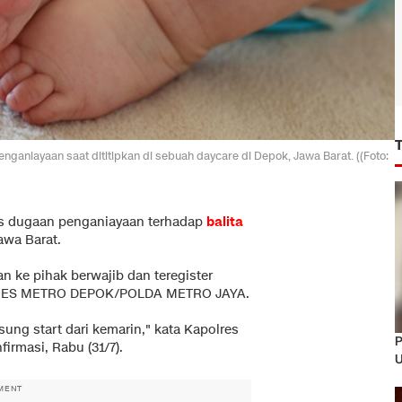
penganiayaan saat dititipkan di sebuah daycare di Depok, Jawa Barat. ((Foto:
us dugaan penganiayaan terhadap
balita
awa Barat.
an ke pihak berwajib dan teregister
OLRES METRO DEPOK/POLDA METRO JAYA.
ung start dari kemarin," kata Kapolres
P
irmasi, Rabu (31/7).
U
MENT