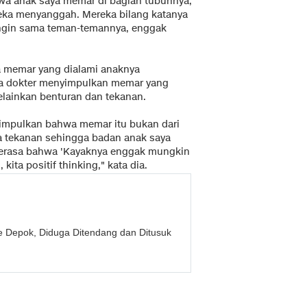
hwa anak saya memar di bagian tubuhnya,
reka menyanggah. Mereka bilang katanya
sengin sama teman-temannya, enggak
wa memar yang dialami anaknya
sa dokter menyimpulkan memar yang
lainkan benturan dan tekanan.
yimpulkan bahwa memar itu bukan dari
a tekanan sehingga badan anak saya
merasa bahwa 'Kayaknya enggak mungkin
ita positif thinking," kata dia.
are Depok, Diduga Ditendang dan Ditusuk