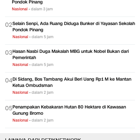
Pondok Pinang
Nasional
•
dalam 3 jam
Selain Senpi, Ada Ruang Diduga Bunker di Yayasan Sekolah
0
2
Pondok Pinang
Nasional
•
dalam 5 jam
Hasan Nasbi Duga Makalah MBG untuk Nobel Bukan dari
0
3
Pemerintah
Nasional
•
dalam 5 jam
Di Sidang, Bos Tambang Akui Beri Uang Rp1 M ke Mantan
0
4
Ketua Ombudsman
Nasional
•
dalam 2 jam
Penampakan Kebakaran Hutan 80 Hektare di Kawasan
0
5
Gunung Bromo
Nasional
•
dalam 2 jam