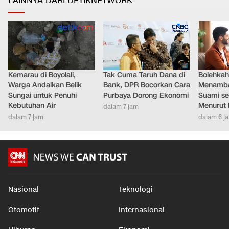
LAINNYA DARI DETIKNETWORK
Kemarau di Boyolali,
Tak Cuma Taruh Dana di
Bolehkah 
Warga Andalkan Belik
Bank, DPR Bocorkan Cara
Menamb
Sungai untuk Penuhi
Purbaya Dorong Ekonomi
Suami se
Kebutuhan Air
Menurut 
dalam 7 jam
dalam 7 jam
dalam 6 j
Nasional
Teknologi
Otomotif
Internasional