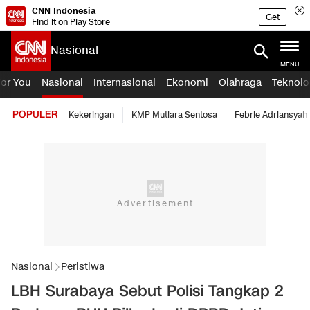
CNN Indonesia
Get
Find it on Play Store
Nasional
MENU
For You
Nasional
Internasional
Ekonomi
Olahraga
Teknolo
POPULER
Kekeringan
KMP Mutiara Sentosa
Febrie Adriansyah
Nasional
Peristiwa
LBH Surabaya Sebut Polisi Tangkap 2