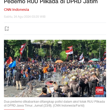
Pedemo RUU Pilkada di DPRD Jatim
CNN Indonesia
Sabtu, 24 Agu 2024 03:35 WIB
Dua pedemo dikabarkan ditangkap polisi dalam aksi tolak RUU Pilkada
di DPRD Jawa Timur, Jumat (23/8). (CNN Indonesia/Farid)