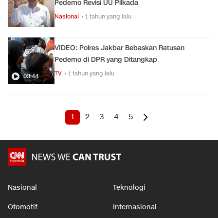
Pedemo Revisi UU Pilkada
Nasional
• 1 tahun yang lalu
VIDEO: Polres Jakbar Bebaskan Ratusan
Pedemo di DPR yang Ditangkap
TV
• 1 tahun yang lalu
03:44
1
2
3
4
5
Nasional
Teknologi
Otomotif
Internasional