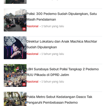
Polisi: 300 Pedemo Sudah Dipulangkan, Satu
Masih Pendalaman
Nasional
• 1 tahun yang lalu
Direktur Lokataru dan Anak Machica Mochtar
Sudah Dipulangkan
Nasional
• 1 tahun yang lalu
LBH Surabaya Sebut Polisi Tangkap 2 Pedemo
RUU Pilkada di DPRD Jatim
Nasional
• 1 tahun yang lalu
Polda Metro Sebut Kedatangan Dasco Tak
Pengaruhi Pembebasan Pedemo