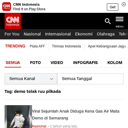
CNN Indonesia
Get
Find it on Play Store
MENU
For You
Nasional
Internasional
Ekonomi
Olahraga
Tekn
TRENDING
Piala AFF
Timnas Indonesia
Apel Kebangsaan Jaga 
SEMUA
FOTO
VIDEO
INFOGRAFIS
KOLOM
Tag: demo tolak ruu pilkada
Viral Sejumlah Anak Diduga Kena Gas Air Mata
Demo di Semarang
Nasional
• 1 tahun yang lalu