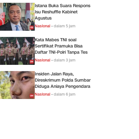
Istana Buka Suara Respons
Isu Reshuffle Kabinet
Agustus
Nasional
•
dalam 5 jam
Kata Mabes TNI soal
Sertifikat Pramuka Bisa
Daftar TNI-Polri Tanpa Tes
Nasional
•
dalam 3 jam
Insiden Jalan Raya,
Direskrimum Polda Sumbar
Diduga Aniaya Pengendara
Nasional
•
dalam 6 jam