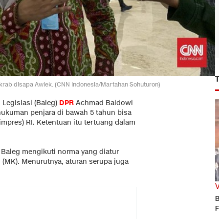
krab disapa Awiek. (CNN Indonesia/Martahan Sohuturon)
 Legislasi (Baleg)
DPR
Achmad Baidowi
hukuman penjara di bawah 5 tahun bisa
pres) RI. Ketentuan itu tertuang dalam
 Baleg mengikuti norma yang diatur
(MK). Menurutnya, aturan serupa juga
B
F