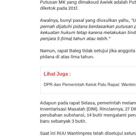
Putusan MK yang dimaksud Awiek adalah Put
diketok pada 2017.
Awalnya, bunyi pasal yang diusulkan yaitu,
"U
pernah dijatuhi pidana berdasarkan putusan 
kekuatan hukum tetap karena melakukan tin
penjara 5 (lima) tahun atau lebih."
Namun, rapat Baleg tidak setujui jika anggot
pidana di atas lima tahun.
Lihat Juga :
DPR dan Pemerintah Ketok Palu Rapat: Wantim
Adapun pada rapat Selasa, pemerintah melamp
Inventarisasi Masalah (DIM). Rinciannya, 27 DI
perubahan substansi, 14 butir mengalami pe
baru sebanyak 3 butir.
Saat ini RUU Wantimpres telah disetujui selur