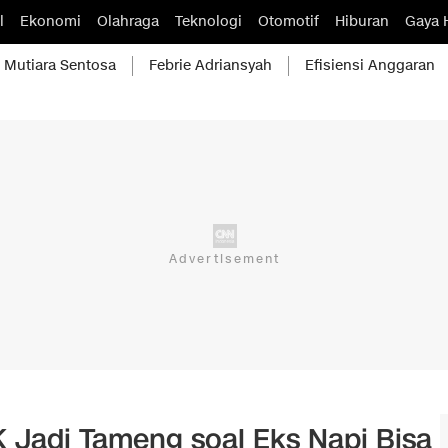
l
Ekonomi
Olahraga
Teknologi
Otomotif
Hiburan
Gaya 
Mutiara Sentosa
Febrie Adriansyah
Efisiensi Anggaran
 Jadi Tameng soal Eks Napi Bisa