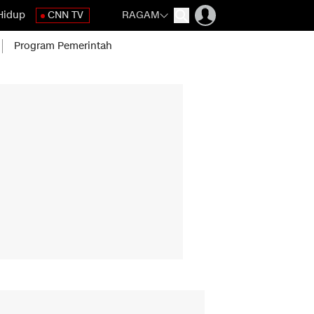
Hidup
CNN TV
RAGAM
Program Pemerintah