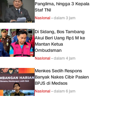
Panglima, hingga 3 Kepala
Staf TNI
Nasional
•
dalam 3 jam
Di Sidang, Bos Tambang
Akui Beri Uang Rp1 M ke
Mantan Ketua
Ombudsman
Nasional
•
dalam 4 jam
Menkes Sedih Respons
Banyak Nakes Cibir Pasien
BPJS di Medsos
Nasional
•
dalam 6 jam