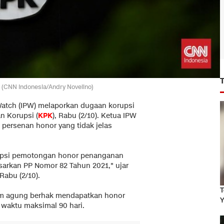
 (CNN Indonesia/Andry Novelino)
Watch (IPW) melaporkan dugaan korupsi
n Korupsi (
KPK
), Rabu (2/10). Ketua IPW
ersenan honor yang tidak jelas
rupsi pemotongan honor penanganan
arkan PP Nomor 82 Tahun 2021," ujar
Rabu (2/10).
T
im agung berhak mendapatkan honor
Y
waktu maksimal 90 hari.