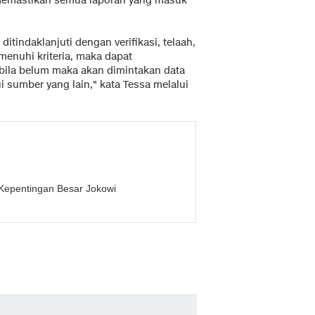
 memastikan semua laporan yang masuk
tindaklanjuti dengan verifikasi, telaah,
menuhi kriteria, maka dapat
u bila belum maka akan dimintakan data
 sumber yang lain," kata Tessa melalui
Kepentingan Besar Jokowi