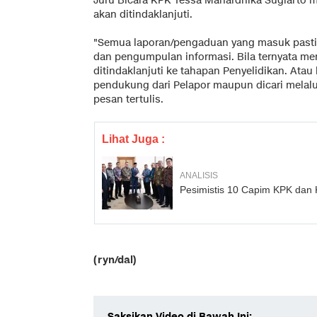
Juru Bicara KPK Tessa Mahardhika Sugiarto
akan ditindaklanjuti.
"Semua laporan/pengaduan yang masuk pasti di
dan pengumpulan informasi. Bila ternyata me
ditindaklanjuti ke tahapan Penyelidikan. Ata
pendukung dari Pelapor maupun dicari melalui
pesan tertulis.
Lihat Juga :
ANALISIS
Pesimistis 10 Capim KPK dan 
(ryn/dal)
Saksikan Video di Bawah Ini: