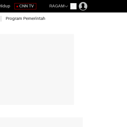
Hidup
CNN TV
RAGAM
Program Pemerintah