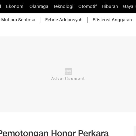
l
Ekonomi
Olahraga
Teknologi
Otomotif
Hiburan
Gaya 
Mutiara Sentosa
Febrie Adriansyah
Efisiensi Anggaran
Pemotongan Honor Perkara