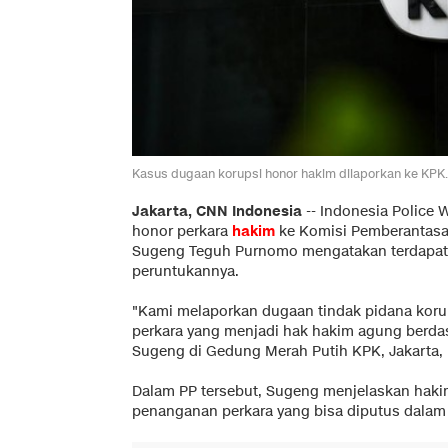
Kasus dugaan korupsi honor hakim dilaporkan ke KPK.
Jakarta, CNN Indonesia
--
Indonesia Police 
honor perkara
hakim
ke Komisi Pemberantasa
Sugeng Teguh Purnomo mengatakan terdapat p
peruntukannya.
"Kami melaporkan dugaan tindak pidana ko
perkara yang menjadi hak hakim agung berdas
Sugeng di Gedung Merah Putih KPK, Jakarta, 
Dalam PP tersebut, Sugeng menjelaskan hak
penanganan perkara yang bisa diputus dalam 