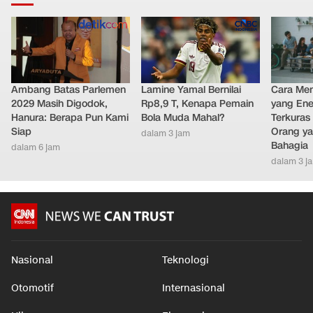
Ambang Batas Parlemen
Lamine Yamal Bernilai
Cara Men
2029 Masih Digodok,
Rp8,9 T, Kenapa Pemain
yang Ene
Hanura: Berapa Pun Kami
Bola Muda Mahal?
Terkuras
Siap
Orang ya
dalam 3 jam
Bahagia
dalam 6 jam
dalam 3 j
Nasional
Teknologi
Otomotif
Internasional