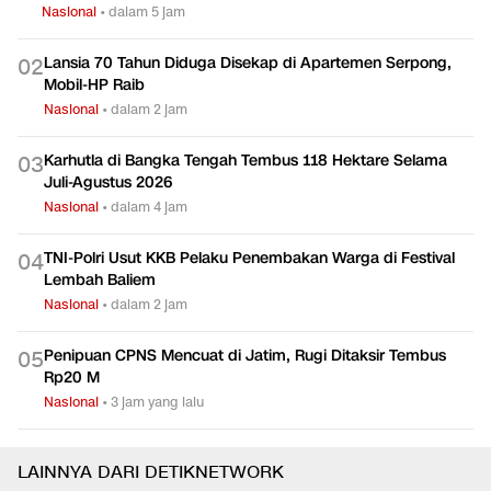
Nasional
•
dalam 5 jam
Lansia 70 Tahun Diduga Disekap di Apartemen Serpong,
0
2
Mobil-HP Raib
Nasional
•
dalam 2 jam
Karhutla di Bangka Tengah Tembus 118 Hektare Selama
0
3
Juli-Agustus 2026
Nasional
•
dalam 4 jam
TNI-Polri Usut KKB Pelaku Penembakan Warga di Festival
0
4
Lembah Baliem
Nasional
•
dalam 2 jam
Penipuan CPNS Mencuat di Jatim, Rugi Ditaksir Tembus
0
5
Rp20 M
Nasional
•
3 jam yang lalu
LAINNYA DARI DETIKNETWORK