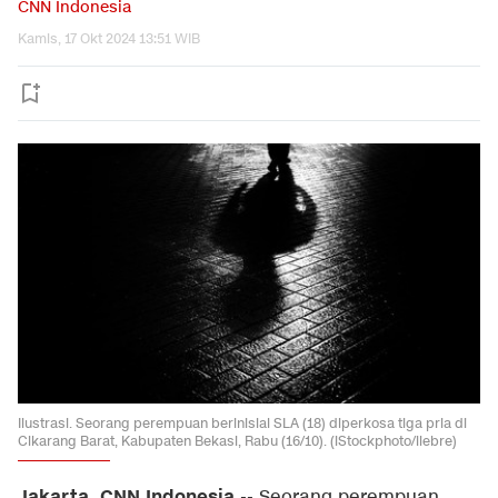
CNN Indonesia
Kamis, 17 Okt 2024 13:51 WIB
Ilustrasi. Seorang perempuan berinisial SLA (18) diperkosa tiga pria di
Cikarang Barat, Kabupaten Bekasi, Rabu (16/10). (iStockphoto/liebre)
Jakarta, CNN Indonesia
--
Seorang perempuan