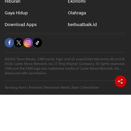
Hiburan
Ekonomi
Gaya Hidup
Olahraga
Download Apps
berbuatbaik.id
©2026 Trans Media, CNN name, logo and all associated elements (R) and ©
2026 Cable News Network, Inc. A Time Warner Company. All rights reserved.
CNN and the CNN logo are registered marks of Cable News Network, Inc.,
displayed with permission.
Tentang Kami
|
Redaksi
|
Pedoman Media Siber
|
Disclaimer