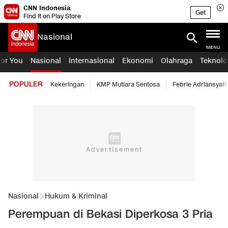
CNN Indonesia
Get
Find it on Play Store
Nasional
MENU
For You
Nasional
Internasional
Ekonomi
Olahraga
Teknolo
POPULER
Kekeringan
KMP Mutiara Sentosa
Febrie Adriansyah
Nasional
Hukum & Kriminal
Perempuan di Bekasi Diperkosa 3 Pria