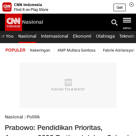
CNN Indonesia
Get
Find it on Play Store
Nasional
MENU
For You
Nasional
Internasional
Ekonomi
Olahraga
Teknolo
POPULER
Kekeringan
KMP Mutiara Sentosa
Febrie Adriansyah
Nasional
Politik
Prabowo: Pendidikan Prioritas,