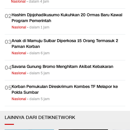
Nasional
•
dalam 4 jam
Hashim Djojohadikusumo Kukuhkan 20 Ormas Baru Kawal
0
2
Program Pemerintah
Nasional
•
dalam 1 jam
Anak di Mamuju Sulbar Diperkosa 15 Orang Termasuk 2
0
3
Paman Korban
Nasional
•
dalam 6 jam
Savana Gunung Bromo Menghitam Akibat Kebakaran
0
4
Nasional
•
dalam 5 jam
Korban Pemukulan Direskrimum Kombes TF Melapor ke
0
5
Polda Sumbar
Nasional
•
dalam 5 jam
LAINNYA DARI DETIKNETWORK