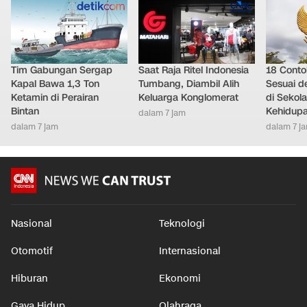
Tim Gabungan Sergap
Saat Raja Ritel Indonesia
18 Conto
Kapal Bawa 1,3 Ton
Tumbang, Diambil Alih
Sesuai d
Ketamin di Perairan
Keluarga Konglomerat
di Sekola
Bintan
Kehidupa
dalam 7 jam
dalam 7 jam
dalam 7 j
Nasional
Teknologi
Otomotif
Internasional
Hiburan
Ekonomi
Gaya Hidup
Olahraga