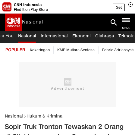
CNN Indonesia
Get
Find it on Play Store
Nasional
MENU
For You
Nasional
Internasional
Ekonomi
Olahraga
Teknolo
POPULER
Kekeringan
KMP Mutiara Sentosa
Febrie Adriansyah
Nasional
Hukum & Kriminal
Sopir Truk Tronton Tewaskan 2 Orang