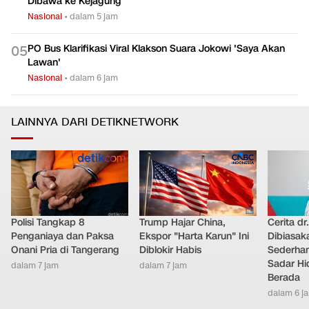
Dibawa ke Kejagung
Nasional
•
dalam 5 jam
PO Bus Klarifikasi Viral Klakson Suara Jokowi 'Saya Akan
0
5
Lawan'
Nasional
•
dalam 6 jam
LAINNYA DARI DETIKNETWORK
Polisi Tangkap 8
Trump Hajar China,
Cerita dr
Penganiaya dan Paksa
Ekspor "Harta Karun" Ini
Dibiasak
Onani Pria di Tangerang
Diblokir Habis
Sederhana
Sadar Hi
dalam 7 jam
dalam 7 jam
Berada
dalam 6 j