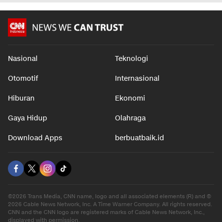
Nasional
Teknologi
Otomotif
Internasional
Hiburan
Ekonomi
Gaya Hidup
Olahraga
Download Apps
berbuatbaik.id
©2026 Trans Media, CNN name, logo and all associated elements (R) and ©
2026 Cable News Network, Inc. A Time Warner Company. All rights reserved.
CNN and the CNN logo are registered marks of Cable News Network, Inc.,
displayed with permission.