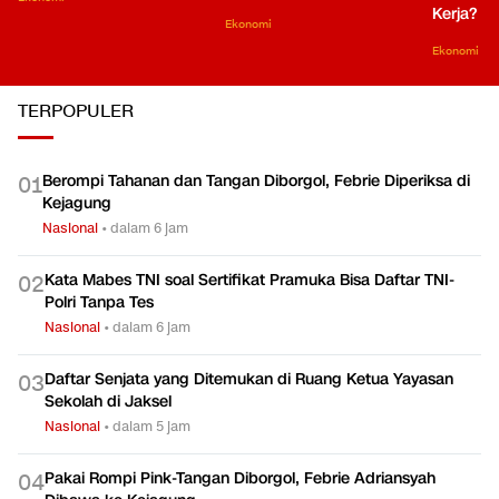
Kerja?
Ekonomi
Ekonomi
TERPOPULER
Berompi Tahanan dan Tangan Diborgol, Febrie Diperiksa di
0
1
Kejagung
Nasional
•
dalam 6 jam
Kata Mabes TNI soal Sertifikat Pramuka Bisa Daftar TNI-
0
2
Polri Tanpa Tes
Nasional
•
dalam 6 jam
Daftar Senjata yang Ditemukan di Ruang Ketua Yayasan
0
3
Sekolah di Jaksel
Nasional
•
dalam 5 jam
Pakai Rompi Pink-Tangan Diborgol, Febrie Adriansyah
0
4