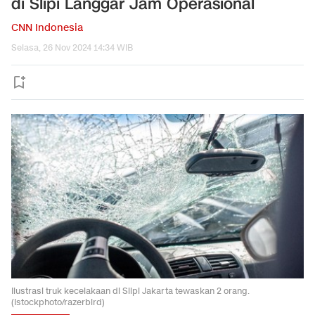
di Slipi Langgar Jam Operasional
CNN Indonesia
Selasa, 26 Nov 2024 14:34 WIB
Ilustrasi truk kecelakaan di Slipi Jakarta tewaskan 2 orang.
(Istockphoto/razerbird)