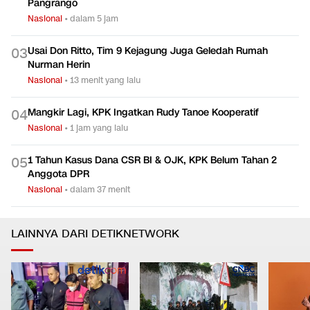
Pangrango
Nasional
•
dalam 5 jam
Usai Don Ritto, Tim 9 Kejagung Juga Geledah Rumah
0
3
Nurman Herin
Nasional
•
13 menit yang lalu
Mangkir Lagi, KPK Ingatkan Rudy Tanoe Kooperatif
0
4
Nasional
•
1 jam yang lalu
1 Tahun Kasus Dana CSR BI & OJK, KPK Belum Tahan 2
0
5
Anggota DPR
Nasional
•
dalam 37 menit
LAINNYA DARI DETIKNETWORK