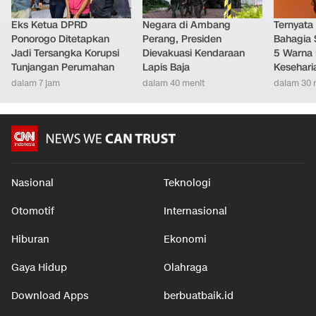
Eks Ketua DPRD
Negara di Ambang
Ternyata
Ponorogo Ditetapkan
Perang, Presiden
Bahagia 
Jadi Tersangka Korupsi
Dievakuasi Kendaraan
5 Warna 
Tunjangan Perumahan
Lapis Baja
Kesehari
dalam 7 jam
dalam 40 menit
dalam 30 
Nasional
Teknologi
Otomotif
Internasional
Hiburan
Ekonomi
Gaya Hidup
Olahraga
Download Apps
berbuatbaik.id