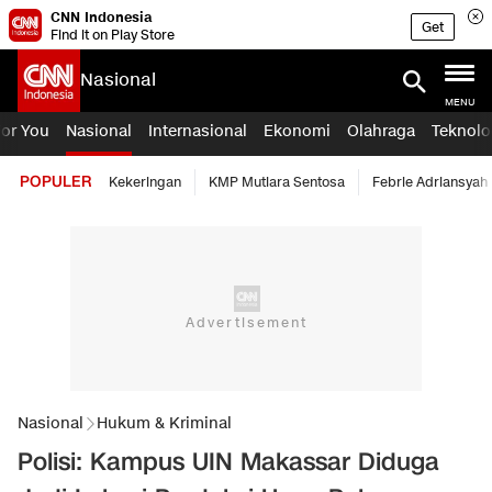
CNN Indonesia
Get
Find it on Play Store
Nasional
MENU
For You
Nasional
Internasional
Ekonomi
Olahraga
Teknolo
POPULER
Kekeringan
KMP Mutiara Sentosa
Febrie Adriansyah
Nasional
Hukum & Kriminal
Polisi: Kampus UIN Makassar Diduga