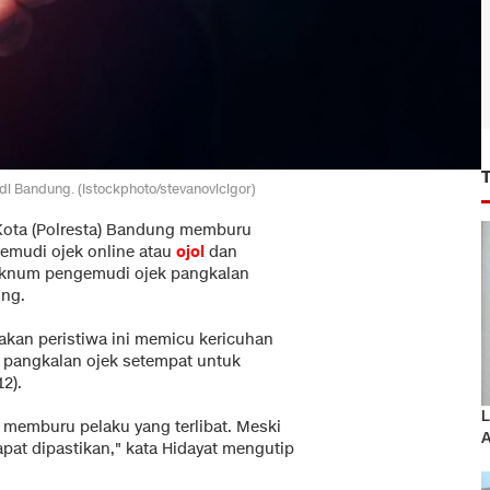
 di Bandung. (Istockphoto/stevanovicigor)
Kota (Polresta) Bandung memburu
emudi ojek online atau
ojol
dan
oknum pengemudi ojek pangkalan
ung.
kan peristiwa ini memicu kericuhan
 pangkalan ojek setempat untuk
2).
L
 memburu pelaku yang terlibat. Meski
A
apat dipastikan," kata Hidayat mengutip