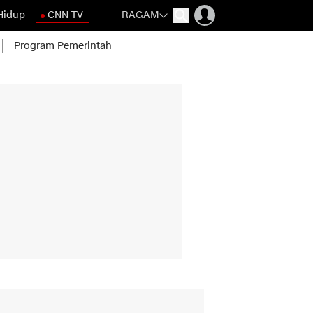
Hidup
CNN TV
RAGAM
Program Pemerintah