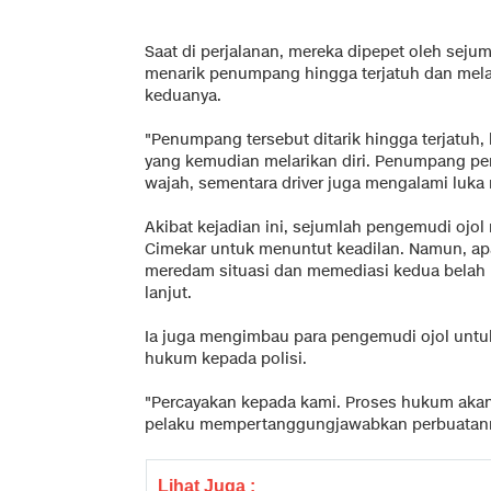
Saat di perjalanan, mereka dipepet oleh seju
menarik penumpang hingga terjatuh dan mel
keduanya.
"Penumpang tersebut ditarik hingga terjatuh, 
yang kemudian melarikan diri. Penumpang pe
wajah, sementara driver juga mengalami luka r
Akibat kejadian ini, sejumlah pengemudi ojo
Cimekar untuk menuntut keadilan. Namun, apa
meredam situasi dan memediasi kedua belah pi
lanjut.
Ia juga mengimbau para pengemudi ojol untu
hukum kepada polisi.
"Percayakan kepada kami. Proses hukum akan
pelaku mempertanggungjawabkan perbuatanny
Lihat Juga :