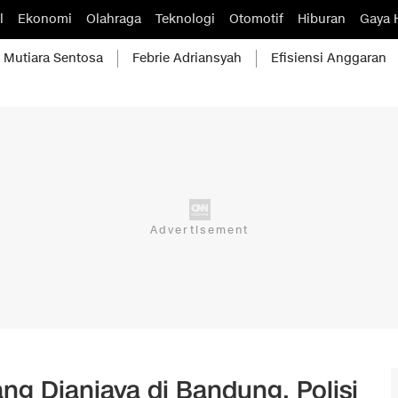
l
Ekonomi
Olahraga
Teknologi
Otomotif
Hiburan
Gaya 
Mutiara Sentosa
Febrie Adriansyah
Efisiensi Anggaran
ng Dianiaya di Bandung, Polisi