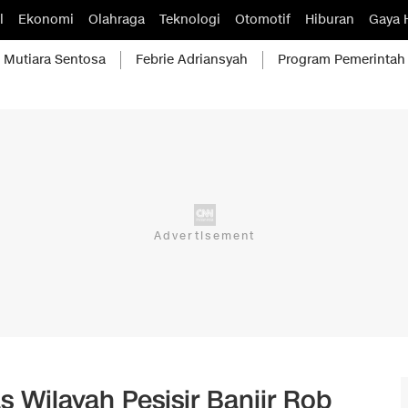
l
Ekonomi
Olahraga
Teknologi
Otomotif
Hiburan
Gaya 
Mutiara Sentosa
Febrie Adriansyah
Program Pemerintah
 Wilayah Pesisir Banjir Rob