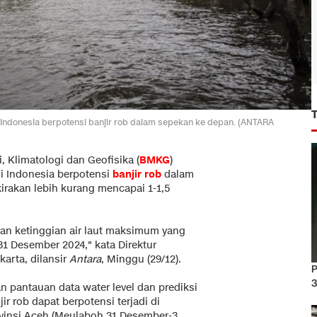
Indonesia berpotensi banjir rob dalam sepekan ke depan. (ANTARA
 Klimatologi dan Geofisika (
BMKG
)
di Indonesia berpotensi
banjir rob
dalam
irakan lebih kurang mencapai 1-1,5
katan ketinggian air laut maksimum yang
1 Desember 2024," kata Direktur
arta, dilansir
Antara
, Minggu (29/12).
P
3
pantauan data water level dan prediksi
r rob dapat berpotensi terjadi di
rovinsi Aceh (Meulaboh 31 Desember-3