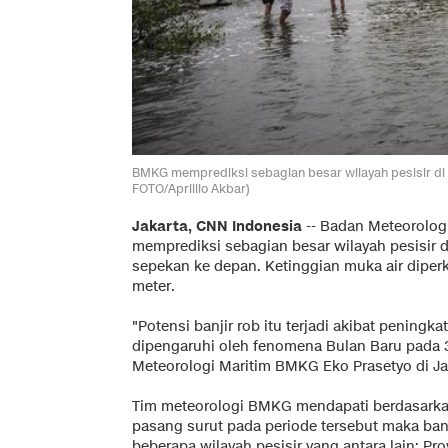
BMKG memprediksi sebagian besar wilayah pesisir di 
FOTO/Aprillio Akbar)
Jakarta, CNN Indonesia
--
Badan Meteorologi,
memprediksi sebagian besar wilayah pesisir 
sepekan ke depan. Ketinggian muka air diperk
meter.
"Potensi banjir rob itu terjadi akibat pening
dipengaruhi oleh fenomena Bulan Baru pada 3
Meteorologi Maritim BMKG Eko Prasetyo di Jak
Tim meteorologi BMKG mendapati berdasarkan 
pasang surut pada periode tersebut maka banji
beberapa wilayah pesisir yang antara lain; P