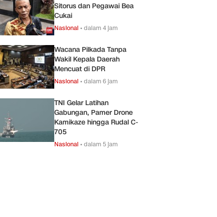
Sitorus dan Pegawai Bea
Cukai
Nasional
•
dalam 4 jam
Wacana Pilkada Tanpa
Wakil Kepala Daerah
Mencuat di DPR
Nasional
•
dalam 6 jam
TNI Gelar Latihan
Gabungan, Pamer Drone
Kamikaze hingga Rudal C-
705
Nasional
•
dalam 5 jam