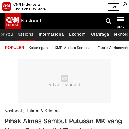
CNN Indonesia
Get
Find it on Play Store
Nasional
MENU
For You
Nasional
Internasional
Ekonomi
Olahraga
Teknolo
POPULER
Kekeringan
KMP Mutiara Sentosa
Febrie Adriansyah
Nasional
Hukum & Kriminal
Pihak Almas Sambut Putusan MK yang