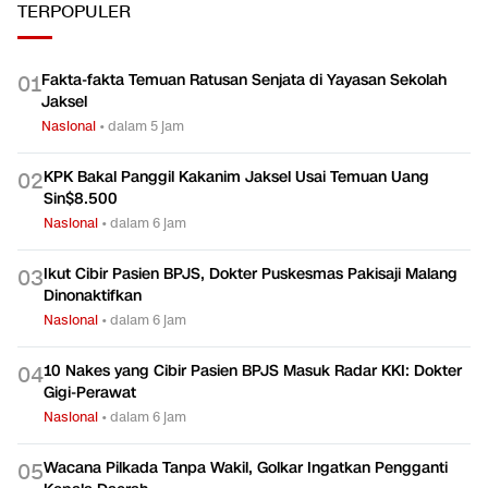
TERPOPULER
Fakta-fakta Temuan Ratusan Senjata di Yayasan Sekolah
0
1
Jaksel
Nasional
•
dalam 5 jam
KPK Bakal Panggil Kakanim Jaksel Usai Temuan Uang
0
2
Sin$8.500
Nasional
•
dalam 6 jam
Ikut Cibir Pasien BPJS, Dokter Puskesmas Pakisaji Malang
0
3
Dinonaktifkan
Nasional
•
dalam 6 jam
10 Nakes yang Cibir Pasien BPJS Masuk Radar KKI: Dokter
0
4
Gigi-Perawat
Nasional
•
dalam 6 jam
Wacana Pilkada Tanpa Wakil, Golkar Ingatkan Pengganti
0
5