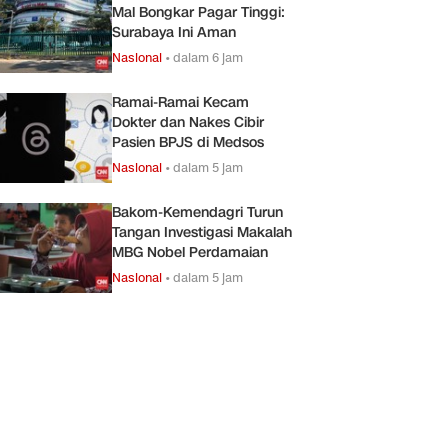
Mal Bongkar Pagar Tinggi:
Surabaya Ini Aman
Nasional
•
dalam 6 jam
Ramai-Ramai Kecam
Dokter dan Nakes Cibir
Pasien BPJS di Medsos
Nasional
•
dalam 5 jam
Bakom-Kemendagri Turun
Tangan Investigasi Makalah
MBG Nobel Perdamaian
Nasional
•
dalam 5 jam