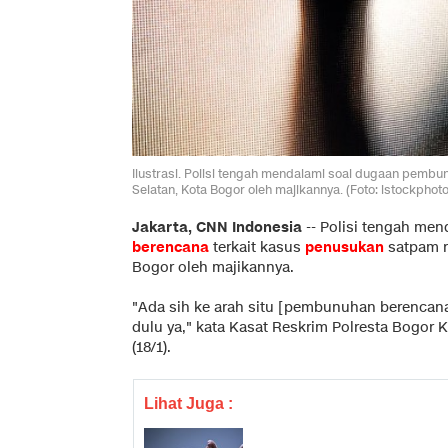
Ilustrasi. Polisi tengah mendalami soal dugaan pem
Selatan, Kota Bogor oleh majikannya. (Foto: istockpho
Jakarta, CNN Indonesia
--
Polisi tengah men
berencana
terkait kasus
penusukan
satpam r
Bogor oleh majikannya.
"Ada sih ke arah situ [pembunuhan berencana]
dulu ya," kata Kasat Reskrim Polresta Bogor 
(18/1).
Lihat Juga :