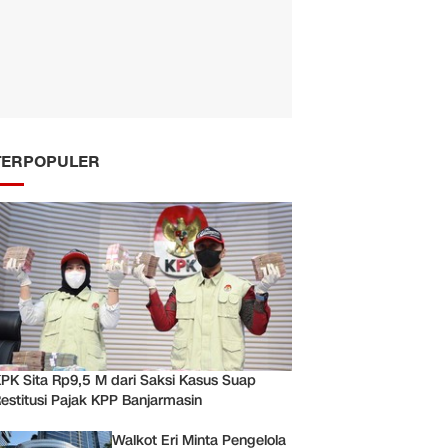
TERPOPULER
PK Sita Rp9,5 M dari Saksi Kasus Suap
estitusi Pajak KPP Banjarmasin
Walkot Eri Minta Pengelola