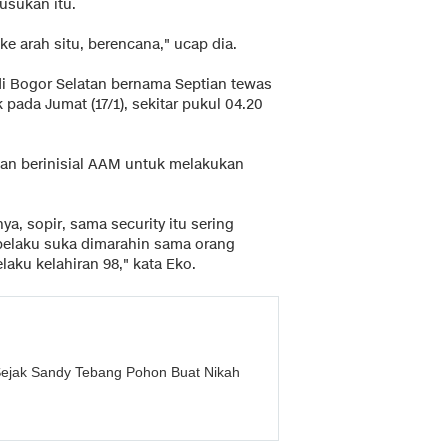
usukan itu.
 arah situ, berencana," ucap dia.
 Bogor Selatan bernama Septian tewas
pada Jumat (17/1), sekitar pukul 04.20
kan berinisial AAM untuk melakukan
a, sopir, sama security itu sering
 pelaku suka dimarahin sama orang
laku kelahiran 98," kata Eko.
jak Sandy Tebang Pohon Buat Nikah