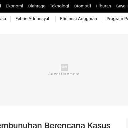
l
Ekonomi
Olahraga
Teknologi
Otomotif
Hiburan
Gaya 
osa
Febrie Adriansyah
Efisiensi Anggaran
Program P
Pembunuhan Berencana Kasus