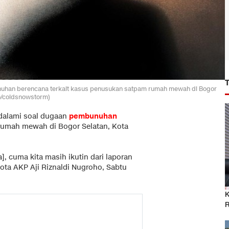
bunuhan berencana terkait kasus penusukan satpam rumah mewah di Bogor
to/coldsnowstorm)
dalami soal dugaan
pembunuhan
umah mewah di Bogor Selatan, Kota
, cuma kita masih ikutin dari laporan
Kota AKP Aji Riznaldi Nugroho, Sabtu
K
R